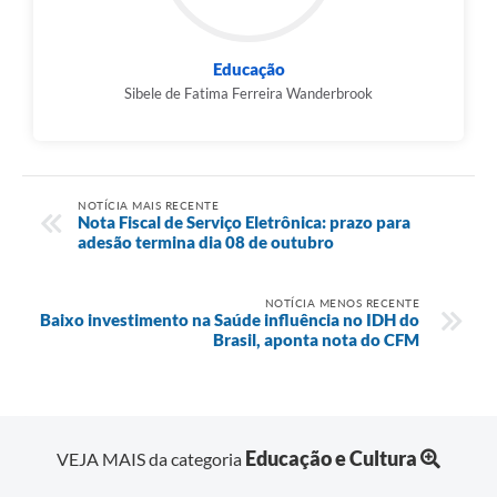
Links
Educação
Agenda
Sibele de Fatima Ferreira Wanderbrook
SIC
Notícias
NOTÍCIA MAIS RECENTE
Briefing de Ações, Divulgações e Eventos
Nota Fiscal de Serviço Eletrônica: prazo para
adesão termina dia 08 de outubro
Solicitação de Remoção: Instituições Escolares
Contato
NOTÍCIA MENOS RECENTE
Baixo investimento na Saúde influência no IDH do
Brasil, aponta nota do CFM
Telefones Úteis
Educação e Cultura
VEJA MAIS da categoria