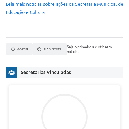
Leia mais notícias sobre ações da Secretaria Municipal de
Recebimento de Recursos
Educação e Cultura
Serviço de Informação ao Cidadão
Termos de Fomento
Galeria de Fotos
Seja o primeiro a curtir esta
Audiências Públicas
GOSTEI
NÃO GOSTEI
notícia.
Iluminação Pública
Arquivos para Download
Secretarias Vinculadas
Carta de Serviços
Galeria de Vídeos
Projetos
Legislação
Logo Prefeitura de São Mateus do Sul