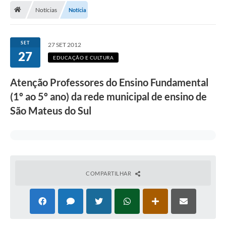
Notícias
Notícia
A Cidade
Transparência
SET
27 SET 2012
27
Secretarias
EDUCAÇÃO E CULTURA
Turismo
Atenção Professores do Ensino Fundamental
(1º ao 5º ano) da rede municipal de ensino de
Ouvidoria
São Mateus do Sul
A Prefeitura
Editais
Legislação
COMPARTILHAR
Concursos
PSS Unificado 2025
PROGRAMA DE INCUBAÇÃO DA INCUBADORA DE STARTUPS
INOVA_SÃO MATEUS DO SUL