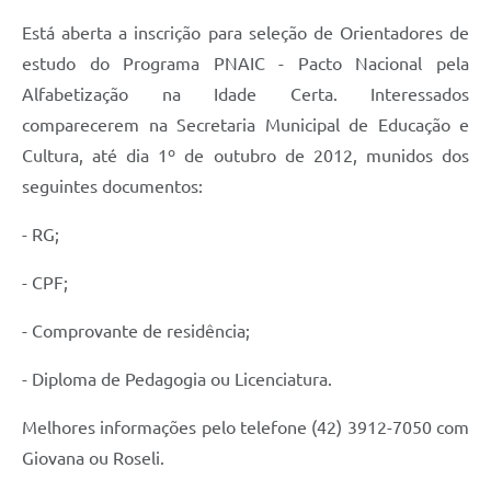
Está aberta a inscrição para seleção de Orientadores de
Solicitação de Remoção 2025/2026: Instituições Escolares
estudo do Programa PNAIC - Pacto Nacional pela
Chamamento Público para Artistas Locais
Alfabetização na Idade Certa. Interessados
Projeto Nascente Viva
comparecerem na Secretaria Municipal de Educação e
Cultura, até dia 1º de outubro de 2012, munidos dos
Agência do Trabalhador
seguintes documentos:
Previdência Complementar
- RG;
Cadastro para Castração
- CPF;
Telefones Prefeitura Municipal
- Comprovante de residência;
Feriados Municipais
Imprensa
- Diploma de Pedagogia ou Licenciatura.
Telefones Postos de Saúde
Melhores informações pelo telefone (42) 3912-7050 com
Giovana ou Roseli.
Plantão das Funerárias