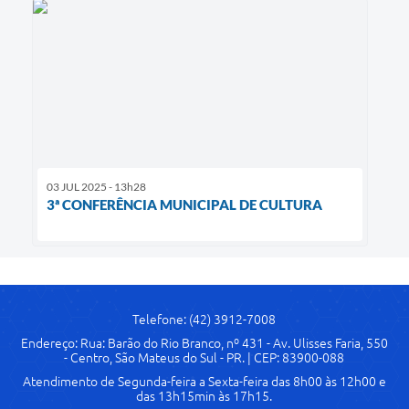
03 JUL 2025 - 13h28
3ª CONFERÊNCIA MUNICIPAL DE CULTURA
Telefone: (42) 3912-7008
Endereço: Rua: Barão do Rio Branco, nº 431 - Av. Ulisses Faria, 550
- Centro, São Mateus do Sul - PR. | CEP: 83900-088
Atendimento de Segunda-feira a Sexta-feira das 8h00 às 12h00 e
das 13h15min às 17h15.