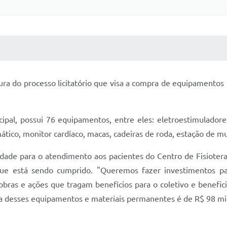
 MÍDIAS
RECEBA NOTÍCIAS
tura do processo licitatório que visa a compra de equipamentos
cipal, possui 76 equipamentos, entre eles: eletroestimuladores
omático, monitor cardíaco, macas, cadeiras de roda, estação de m
lidade para o atendimento aos pacientes do Centro de Fisiote
ue está sendo cumprido. "Queremos fazer investimentos p
obras e ações que tragam benefícios para o coletivo e benefic
ra desses equipamentos e materiais permanentes é de R$ 98 mil