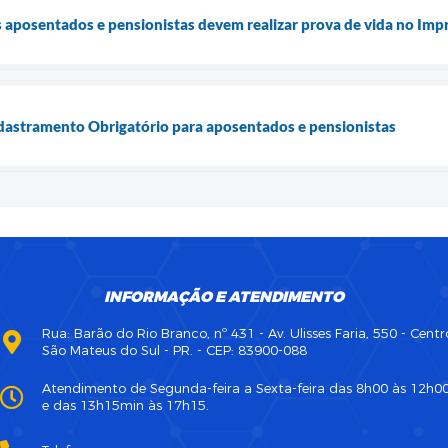
 aposentados e pensionistas devem realizar prova de vida no Im
dastramento Obrigatório para aposentados e pensionistas
INFORMAÇÃO E ATENDIMENTO
Rua: Barão do Rio Branco, nº 431 - Av. Ulisses Faria, 550 - Centr
São Mateus do Sul - PR. - CEP: 83900-088
Atendimento de Segunda-feira a Sexta-feira das 8h00 às 12h0
e das 13h15min às 17h15.