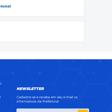
presmat
o,
NEWSLETTER
0
Cadastre-se e receba em seu e-mail os
informativos da Prefeitura!