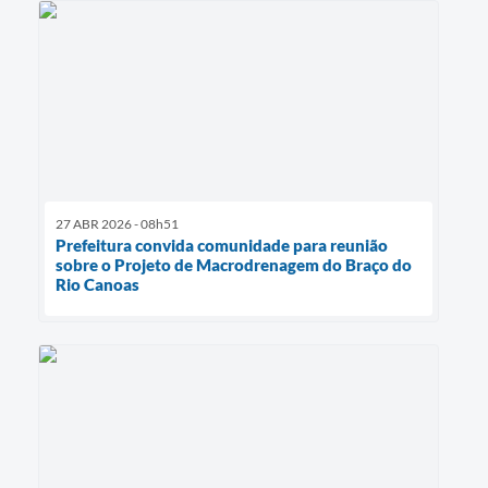
Links
Agenda
SIC
Notícias
Briefing de Ações, Divulgações e Eventos
27 ABR 2026 - 08h51
Prefeitura convida comunidade para reunião
Solicitação de Remoção: Instituições Escolares
sobre o Projeto de Macrodrenagem do Braço do
Rio Canoas
Contato
Telefones Úteis