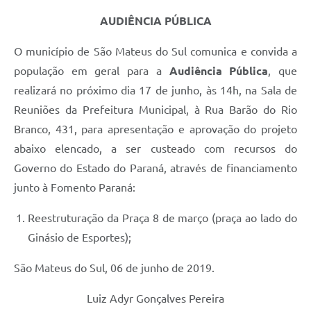
AUDIÊNCIA PÚBLICA
Solicitação de Remoção 2025/2026: Instituições Escolares
Chamamento Público para Artistas Locais
O município de São Mateus do Sul comunica e convida a
população em geral para a
Audiência Pública
, que
Projeto Nascente Viva
realizará no próximo dia 17 de junho, às 14h, na Sala de
Agência do Trabalhador
Reuniões da Prefeitura Municipal, à Rua Barão do Rio
Branco, 431, para apresentação e aprovação do projeto
Previdência Complementar
abaixo elencado, a ser custeado com recursos do
Cadastro para Castração
Governo do Estado do Paraná, através de financiamento
Telefones Prefeitura Municipal
junto à Fomento Paraná:
Feriados Municipais
Reestruturação da Praça 8 de março (praça ao lado do
Ginásio de Esportes);
Imprensa
Telefones Postos de Saúde
São Mateus do Sul, 06 de junho de 2019.
Plantão das Funerárias
Luiz Adyr Gonçalves Pereira