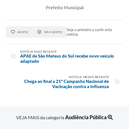
Recebimento de Recursos
Prefeito Municipal
Serviço de Informação ao Cidadão
Termos de Fomento
Seja o primeiro a curtir esta
GOSTEI
NÃO GOSTEI
notícia.
Galeria de Fotos
Audiências Públicas
NOTÍCIA MAIS RECENTE
APAE de São Mateus do Sul recebe novo veículo
Iluminação Pública
adaptado
Arquivos para Download
NOTÍCIA MENOS RECENTE
Chega ao final a 21º Campanha Nacional de
Carta de Serviços
Vacinação contra a Influenza
Galeria de Vídeos
Projetos
Audiência Pública
Legislação
VEJA MAIS da categoria
Logo Prefeitura de São Mateus do Sul