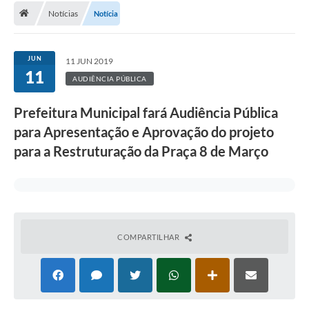
Notícias
Notícia
A Cidade
Transparência
JUN
11 JUN 2019
11
Secretarias
AUDIÊNCIA PÚBLICA
Turismo
Prefeitura Municipal fará Audiência Pública
para Apresentação e Aprovação do projeto
Ouvidoria
para a Restruturação da Praça 8 de Março
A Prefeitura
Editais
Legislação
COMPARTILHAR
Concursos
PSS Unificado 2025
PROGRAMA DE INCUBAÇÃO DA INCUBADORA DE STARTUPS
INOVA_SÃO MATEUS DO SUL