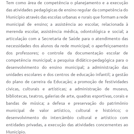
Tem como área de competência o planejamento e a execução
Recebimento de Recursos
das atividades pedagógicas de ensino regular da competência do
Serviço de Informação ao Cidadão
Município através das escolas urbanas e rurais que formam a rede
municipal de ensino; a assistência ao escolar, relacionada à
Termos de Fomento
merenda escolar, assistência médica, odontológica e social; a
articulação com a Secretaria de Saúde para o atendimento das
Galeria de Fotos
necessidades dos alunos da rede municipal; o aperfeiçoamento
Audiências Públicas
dos professores; o controle da documentação escolar de
competência municipal; a pesquisa didático-pedagógica para o
Iluminação Pública
desenvolvimento do ensino municipal; a administração das
Arquivos para Download
unidades escolares e dos centros de educação infantil; a gestão
do plano de carreira da Educação; a promoção de festividades
Carta de Serviços
cívicas, culturais e artísticas; a administração de museus,
bibliotecas, teatros, galerias de arte, quadras esportivas, corais e
Galeria de Vídeos
bandas de música; a defesa e preservação do patrimônio
Projetos
municipal de valor artístico, cultural e histórico; o
desenvolvimento do intercâmbio cultural e artístico com
Legislação
entidades privadas, a execução das atividades concernentes ao
Município.
Logo Prefeitura de São Mateus do Sul