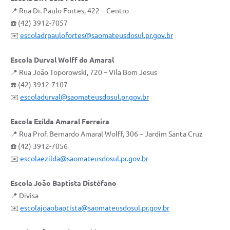
📍 Rua Dr. Paulo Fortes, 422 – Centro
☎️ (42) 3912-7057
✉️
escoladrpaulofortes@saomateusdosul.pr.gov.br
Escola Durval Wolff do Amaral
📍 Rua João Toporowski, 720 – Vila Bom Jesus
☎️ (42) 3912-7107
✉️
escoladurval@saomateusdosul.pr.gov.br
Escola Ezilda Amaral Ferreira
📍 Rua Prof. Bernardo Amaral Wolff, 306 – Jardim Santa Cruz
☎️ (42) 3912-7056
✉️
escolaezilda@saomateusdosul.pr.gov.br
Escola João Baptista Distéfano
📍 Divisa
✉️
escolajoaobaptista@saomateusdosul.pr.gov.br