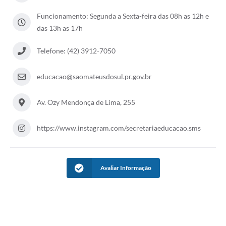
Funcionamento: Segunda a Sexta-feira das 08h as 12h e
Solicitação de Remoção 2025/2026: Instituições Escolares
das 13h as 17h
Chamamento Público para Artistas Locais
Telefone: (42) 3912-7050
Projeto Nascente Viva
Agência do Trabalhador
educacao@saomateusdosul.pr.gov.br
Previdência Complementar
Av. Ozy Mendonça de Lima, 255
Cadastro para Castração
https://www.instagram.com/secretariaeducacao.sms
Telefones Prefeitura Municipal
Feriados Municipais
Avaliar Informação
Imprensa
Telefones Postos de Saúde
Plantão das Funerárias