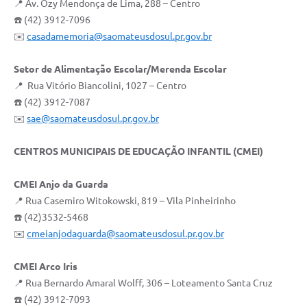
📍 Av. Ozy Mendonça de Lima, 288 – Centro
☎️ (42) 3912-7096
✉️
casadamemoria@saomateusdosul.pr.gov.br
Setor de Alimentação Escolar/Merenda Escolar
📍 Rua Vitório Biancolini, 1027 – Centro
☎️ (42) 3912-7087
✉️
sae@saomateusdosul.pr.gov.br
CENTROS MUNICIPAIS DE EDUCAÇÃO INFANTIL (CMEI)
CMEI Anjo da Guarda
📍 Rua Casemiro Witokowski, 819 – Vila Pinheirinho
☎️ (42)3532-5468
✉️
cmeianjodaguarda@saomateusdosul.pr.gov.br
CMEI Arco Iris
📍 Rua Bernardo Amaral Wolff, 306 – Loteamento Santa Cruz
☎️ (42) 3912-7093