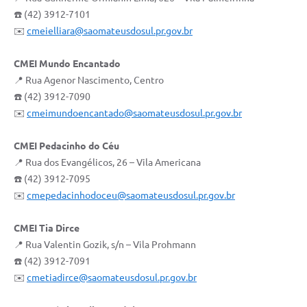
☎️ (42) 3912-7101
✉️
cmeielliara@saomateusdosul.pr.gov.br
CMEI Mundo Encantado
📍 Rua Agenor Nascimento, Centro
☎️ (42) 3912-7090
✉️
cmeimundoencantado@saomateusdosul.pr.gov.br
CMEI Pedacinho do Céu
📍 Rua dos Evangélicos, 26 – Vila Americana
☎️ (42) 3912-7095
✉️
cmepedacinhodoceu@saomateusdosul.pr.gov.br
CMEI Tia Dirce
📍 Rua Valentin Gozik, s/n – Vila Prohmann
☎️ (42) 3912-7091
✉️
cmetiadirce@saomateusdosul.pr.gov.br