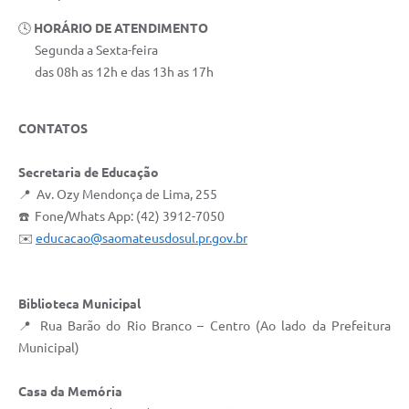
🕓
HORÁRIO DE ATENDIMENTO
Links
Segunda a Sexta-feira
Agenda
das 08h as 12h e das 13h as 17h
SIC
CONTATOS
Notícias
Secretaria de Educação
Briefing de Ações, Divulgações e Eventos
📍 Av. Ozy Mendonça de Lima, 255
Solicitação de Remoção: Instituições Escolares
☎️ Fone/Whats App: (42) 3912-7050
✉️
educacao@saomateusdosul.pr.gov.br
Contato
Telefones Úteis
Biblioteca Municipal
📍 Rua Barão do Rio Branco – Centro (Ao lado da Prefeitura
Municipal)
Casa da Memória