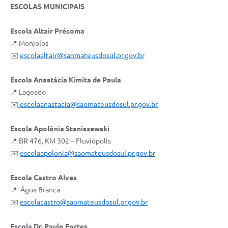
ESCOLAS MUNICIPAIS
Escola Altair Précoma
📍 Monjolos
✉️
escolaaltair@saomateusdosul.pr.gov.br
Escola Anastácia Kimita de Paula
📍 Lageado
✉️
escolaanastacia@saomateusdosul.pr.gov.br
Escola Apolônia Staniszewski
📍 BR 476, KM 302 – Fluviópolis
✉️
escolaapolonia@saomateusdosul.pr.gov.br
Escola Castro Alves
📍 Água Branca
✉️
escolacastro@saomateusdosul.pr.gov.br
Escola Dr. Paulo Fortes