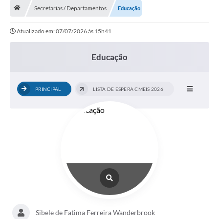
Secretarias / Departamentos
Educação
A Cidade
Atualizado em: 07/07/2026 às 15h41
Transparência
Secretarias
Educação
Turismo
PRINCIPAL
LISTA DE ESPERA CMEIS 2026
Ouvidoria
A Prefeitura
Editais
Legislação
Concursos
PSS Unificado 2025
PROGRAMA DE INCUBAÇÃO DA INCUBADORA DE STARTUPS
Sibele de Fatima Ferreira Wanderbrook
INOVA_SÃO MATEUS DO SUL