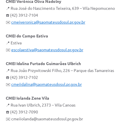
CMEI Verônica Oliva Nadolny
📍 Rua José do Nascimento Teixeira, 639 – Vila Nepomuceno
☎️ (42) 3912-7104
✉️
cmeiveronica@saomateusdosul.pr.gov.br
CMEI do Campo Estiva
📍 Estiva
✉️
escolaestiva@saomateusdosul.pr.gov.br
CMEI Idalina Furtado Guimarães Ulbrich
📍 Rua João Przyvitowski Filho, 226 – Parque das Tamareiras
☎️ (42) 3912-7102
✉️
cmeiidalina@saomateusdosul.pr.gov.br
CMEI Iolanda Zene Vila
📍 Rua Ivan Ulbrich, 2373 – Vila Canoas
☎️ (42) 3912-7090
✉️ cmeiiolanda@saomateusdosul.pr.gov.br