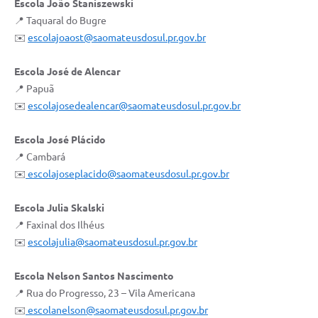
Escola João Staniszewski
📍 Taquaral do Bugre
✉️
escolajoaost@saomateusdosul.pr.gov.br
Escola José de Alencar
📍 Papuã
✉️
escolajosedealencar@saomateusdosul.pr.gov.br
Escola José Plácido
📍 Cambará
✉️
escolajoseplacido@saomateusdosul.pr.gov.br
Escola Julia Skalski
📍 Faxinal dos Ilhéus
✉️
escolajulia@saomateusdosul.pr.gov.br
Escola Nelson Santos Nascimento
📍 Rua do Progresso, 23 – Vila Americana
✉️
escolanelson@saomateusdosul.pr.gov.br