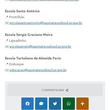
Escola Santo Antônio
📍 Pontilhão
✉️
escolasantoantonio@saomateusdosul.pr.gov.br
Escola Sérgio Graciano Meira
📍 Lajeadinho
✉️
escolasergio@saomateusdosul.pr.gov.br
Escola Tertuliano de Almeida Faria
📍 Emboque
✉️
educacao@saomateusdosul.pr.gov.br
COMPARTILHAR