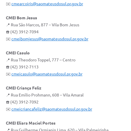
✉️
cmearcoiris@saomateusdosul.pr.gov.br
CMEI Bom Jesus
📍 Rua São Marcos, 877 – Vila Bom Jesus
☎️ (42) 3912-7094
✉️
cmeibomjesus@saomateusdosul.pr.gov.br
CMEI Casulo
📍 Rua Theodoro Toppel, 777 – Centro
☎️ (42) 3912-7113
✉️
cmeicasulo@saomateusdosul.pr.gov.br
CMEI Criança Feliz
📍 Rua Emílio Prohmann, 608 – Vila Amaral
☎️ (42) 3912-7092
✉️
cmeicriancafeliz@saomateusdosul.pr.gov.br
CMEI Eliara Maciel Portes
📍 Rua Guilherme Ormianin Lima, 620 – Vila Palmeirinha