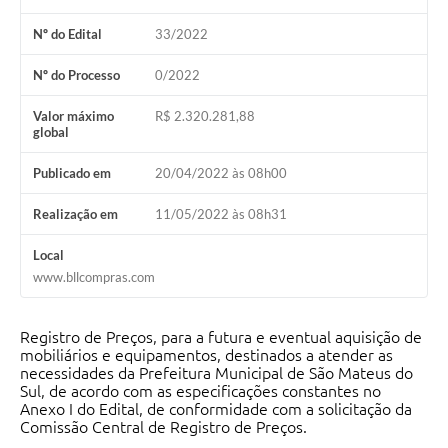
Solicitação de Remoção 2025/2026: Instituições Escolares
Nº do Edital
33/2022
Chamamento Público para Artistas Locais
Nº do Processo
0/2022
Projeto Nascente Viva
Valor máximo
R$ 2.320.281,88
global
Agência do Trabalhador
Publicado em
20/04/2022 às 08h00
Previdência Complementar
Realização em
11/05/2022 às 08h31
Cadastro para Castração
Local
Telefones Prefeitura Municipal
www.bllcompras.com
Feriados Municipais
Registro de Preços, para a futura e eventual aquisição de
Imprensa
mobiliários e equipamentos, destinados a atender as
necessidades da Prefeitura Municipal de São Mateus do
Telefones Postos de Saúde
Sul, de acordo com as especificações constantes no
Anexo I do Edital, de conformidade com a solicitação da
Plantão das Funerárias
Comissão Central de Registro de Preços.