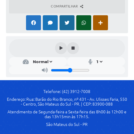
COMPARTILHAR
Links
Agenda
SIC
Notícias
Briefing de Ações, Divulgações e Eventos
Solicitação de Remoção: Instituições Escolares
Contato
Telefone: (42) 3912-7008
Telefones Úteis
Endereço: Rua: Barão do Rio Branco, nº 431 - Av. Ulisses Faria, 550
- Centro, São Mateus do Sul - PR. | CEP: 83900-088
Atendimento de Segunda-feira a Sexta-feira das 8h00 às 12h00 e
das 13h15min às 17h15.
São Mateus do Sul - PR