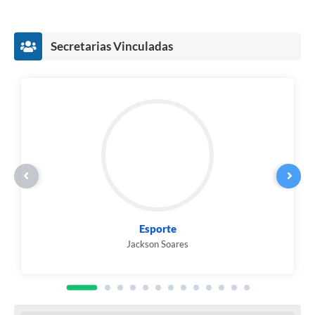
Recebimento de Recursos
Serviço de Informação ao Cidadão
Secretarias Vinculadas
Termos de Fomento
Galeria de Fotos
Audiências Públicas
Iluminação Pública
Arquivos para Download
Carta de Serviços
Esporte
Galeria de Vídeos
Jackson Soares
Projetos
Legislação
Logo Prefeitura de São Mateus do Sul