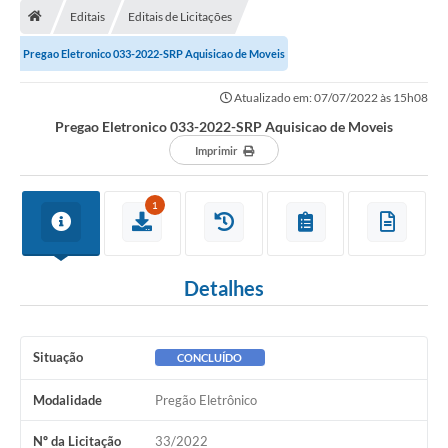
Editais
Editais de Licitações
A Cidade
Pregao Eletronico 033-2022-SRP Aquisicao de Moveis
Transparência
Atualizado em: 07/07/2022 às 15h08
Secretarias
Pregao Eletronico 033-2022-SRP Aquisicao de Moveis
Turismo
Imprimir
Ouvidoria
1
A Prefeitura
Editais
Detalhes
Legislação
Concursos
Situação
CONCLUÍDO
PSS Unificado 2025
Modalidade
Pregão Eletrônico
PROGRAMA DE INCUBAÇÃO DA INCUBADORA DE STARTUPS
Nº da Licitação
33/2022
INOVA_SÃO MATEUS DO SUL