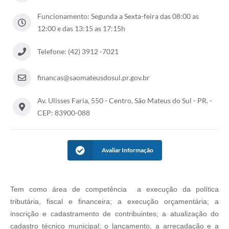
Funcionamento: Segunda a Sexta-feira das 08:00 as
Solicitação de Remoção 2025/2026: Instituições Escolares
12:00 e das 13:15 as 17:15h
Chamamento Público para Artistas Locais
Telefone: (42) 3912 -7021
Projeto Nascente Viva
Agência do Trabalhador
financas@saomateusdosul.pr.gov.br
Previdência Complementar
Av. Ulisses Faria, 550 - Centro, São Mateus do Sul - PR. -
CEP: 83900-088
Cadastro para Castração
Telefones Prefeitura Municipal
Avaliar Informação
Feriados Municipais
Imprensa
Tem como área de competência a execução da política
Telefones Postos de Saúde
tributária, fiscal e financeira; a execução orçamentária; a
inscrição e cadastramento de contribuintes; a atualização do
Plantão das Funerárias
cadastro técnico municipal; o lançamento, a arrecadação e a