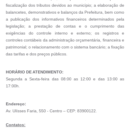
Recebimento de Recursos
fiscalização dos tributos devidos ao município; a elaboração de
balancetes, demonstrativos e balanços da Prefeitura, bem como
Serviço de Informação ao Cidadão
a publicação dos informativos financeiros determinados pela
legislação; a prestação de contas e o cumprimento das
Termos de Fomento
exigências do controle interno e externo; os registros e
Galeria de Fotos
controles contábeis da administração orçamentária, financeira e
patrimonial; o relacionamento com o sistema bancário; a fixação
Audiências Públicas
das tarifas e dos preços públicos.
Iluminação Pública
Arquivos para Download
HORÁRIO DE ATENDIMENTO:
Segunda a Sexta-feira das 08:00 as 12:00 e das 13:00 as
Carta de Serviços
17:00h.
Galeria de Vídeos
Endereço:
Projetos
Av. Ulísses Faria, 550 - Centro – CEP: 83900122.
Legislação
Contatos:
Logo Prefeitura de São Mateus do Sul