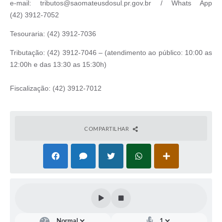
e-mail: tributos@saomateusdosul.pr.gov.br / Whats App
(42) 3912-7052
Links
Tesouraria: (42) 3912-7036
Agenda
Tributação: (42) 3912-7046 – (atendimento ao público: 10:00 as
SIC
12:00h e das 13:30 as 15:30h)
Notícias
Fiscalização: (42) 3912-7012
Briefing de Ações, Divulgações e Eventos
Solicitação de Remoção: Instituições Escolares
COMPARTILHAR
Contato
Telefones Úteis