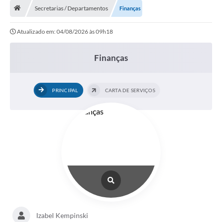
Secretarias / Departamentos
Finanças
A Cidade
Atualizado em: 04/08/2026 às 09h18
Transparência
Secretarias
Finanças
Turismo
PRINCIPAL
CARTA DE SERVIÇOS
Ouvidoria
A Prefeitura
Editais
Legislação
Concursos
PSS Unificado 2025
PROGRAMA DE INCUBAÇÃO DA INCUBADORA DE STARTUPS
Izabel Kempinski
INOVA_SÃO MATEUS DO SUL