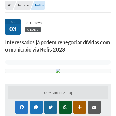
Notícias
Notícia
A Cidade
Transparência
JUL
03 JUL 2023
03
Secretarias
CIDADE
Turismo
Interessados já podem renegociar dívidas com
o município via Refis 2023
Ouvidoria
A Prefeitura
Editais
Legislação
Concursos
COMPARTILHAR
PSS Unificado 2025
PROGRAMA DE INCUBAÇÃO DA INCUBADORA DE STARTUPS
INOVA_SÃO MATEUS DO SUL