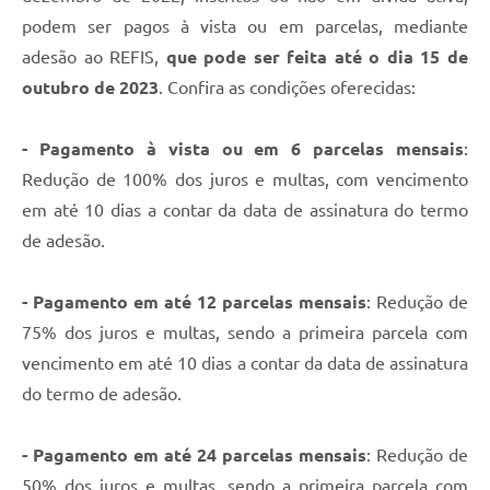
Recebimento de Recursos
podem ser pagos à vista ou em parcelas, mediante
adesão ao REFIS,
que pode ser feita até o dia 15 de
Serviço de Informação ao Cidadão
outubro de 2023
. Confira as condições oferecidas:
Termos de Fomento
Galeria de Fotos
- Pagamento à vista ou em 6 parcelas mensais
:
Redução de 100% dos juros e multas, com vencimento
Audiências Públicas
em até 10 dias a contar da data de assinatura do termo
Iluminação Pública
de adesão.
Arquivos para Download
- Pagamento em até 12 parcelas mensais
: Redução de
Carta de Serviços
75% dos juros e multas, sendo a primeira parcela com
Galeria de Vídeos
vencimento em até 10 dias a contar da data de assinatura
do termo de adesão.
Projetos
Legislação
- Pagamento em até 24 parcelas mensais
: Redução de
Logo Prefeitura de São Mateus do Sul
50% dos juros e multas, sendo a primeira parcela com