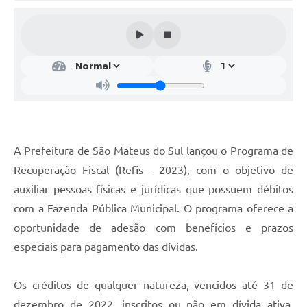
Solicitação de Remoção 2025/2026: Instituições Escolares
Chamamento Público para Artistas Locais
Projeto Nascente Viva
Agência do Trabalhador
Previdência Complementar
A Prefeitura de São Mateus do Sul lançou o Programa de
Cadastro para Castração
Recuperação Fiscal (Refis - 2023), com o objetivo de
Telefones Prefeitura Municipal
auxiliar pessoas físicas e jurídicas que possuem débitos
com a Fazenda Pública Municipal. O programa oferece a
Feriados Municipais
oportunidade de adesão com benefícios e prazos
Imprensa
especiais para pagamento das dívidas.
Telefones Postos de Saúde
Os créditos de qualquer natureza, vencidos até 31 de
Plantão das Funerárias
dezembro de 2022, inscritos ou não em dívida ativa,