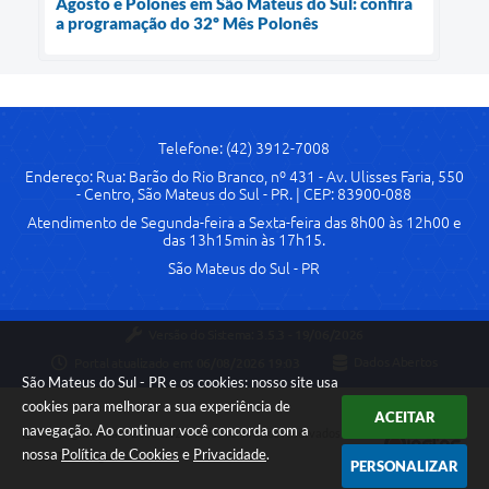
Agosto é Polonês em São Mateus do Sul: confira
a programação do 32º Mês Polonês
Telefone: (42) 3912-7008
Endereço: Rua: Barão do Rio Branco, nº 431 - Av. Ulisses Faria, 550
- Centro, São Mateus do Sul - PR. | CEP: 83900-088
Atendimento de Segunda-feira a Sexta-feira das 8h00 às 12h00 e
das 13h15min às 17h15.
São Mateus do Sul - PR
Versão do Sistema:
3.5.3 - 19/06/2026
Portal atualizado em:
06/08/2026 19:03
Dados Abertos
São Mateus do Sul - PR e os cookies: nosso site usa
cookies para melhorar a sua experiência de
ACEITAR
navegação. Ao continuar você concorda com a
Copyright Instar - 2006-2026. Todos os direitos reservados -
nossa
Política de Cookies
e
Privacidade
.
Instar Tecnologia
PERSONALIZAR