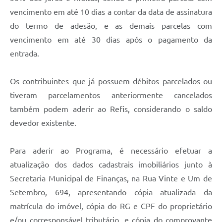
vencimento em até 10 dias a contar da data de assinatura
Links
do termo de adesão, e as demais parcelas com
Agenda
vencimento em até 30 dias após o pagamento da
entrada.
SIC
Notícias
Os contribuintes que já possuem débitos parcelados ou
Briefing de Ações, Divulgações e Eventos
tiveram parcelamentos anteriormente cancelados
também podem aderir ao Refis, considerando o saldo
Solicitação de Remoção: Instituições Escolares
devedor existente.
Contato
Para aderir ao Programa, é necessário efetuar a
Telefones Úteis
atualização dos dados cadastrais imobiliários junto à
Secretaria Municipal de Finanças, na Rua Vinte e Um de
Setembro, 694, apresentando cópia atualizada da
matrícula do imóvel, cópia do RG e CPF do proprietário
e/ou corresponsável tributário, e cópia do comprovante