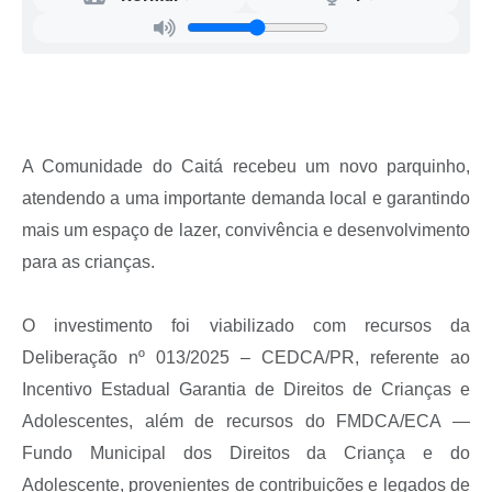
Recebimento de Recursos
Serviço de Informação ao Cidadão
Termos de Fomento
Galeria de Fotos
A Comunidade do Caitá recebeu um novo parquinho,
Audiências Públicas
atendendo a uma importante demanda local e garantindo
mais um espaço de lazer, convivência e desenvolvimento
Iluminação Pública
para as crianças.
Arquivos para Download
Carta de Serviços
O investimento foi viabilizado com recursos da
Deliberação nº 013/2025 – CEDCA/PR, referente ao
Galeria de Vídeos
Incentivo Estadual Garantia de Direitos de Crianças e
Projetos
Adolescentes, além de recursos do FMDCA/ECA —
Legislação
Fundo Municipal dos Direitos da Criança e do
Adolescente, provenientes de contribuições e legados de
Logo Prefeitura de São Mateus do Sul