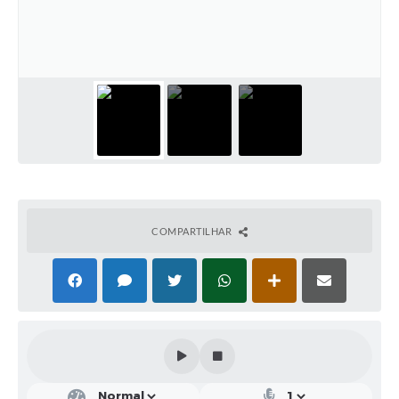
Solicitação de Remoção 2025/2026: Instituições Escolares
Chamamento Público para Artistas Locais
Projeto Nascente Viva
Agência do Trabalhador
Previdência Complementar
Cadastro para Castração
COMPARTILHAR
Telefones Prefeitura Municipal
Feriados Municipais
Imprensa
Telefones Postos de Saúde
Plantão das Funerárias