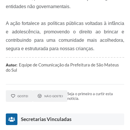
entidades não governamentais.
Links
Agenda
A ação fortalece as políticas públicas voltadas à infância
e adolescência, promovendo o direito ao brincar e
SIC
contribuindo para uma comunidade mais acolhedora,
Notícias
segura e estruturada para nossas crianças.
Briefing de Ações, Divulgações e Eventos
Equipe de Comunicação da Prefeitura de São Mateus
Autor:
Solicitação de Remoção: Instituições Escolares
do Sul
Contato
Telefones Úteis
Seja o primeiro a curtir esta
GOSTEI
NÃO GOSTEI
notícia.
Secretarias Vinculadas