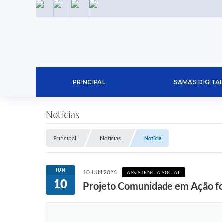
INSTAGRAM
FACEBOOK
LINKEDIN
TWITTER
PRINCIPAL
SAMAS DIGITA
Notícias
Principal
Notícias
Notícia
JUN
10 JUN 2026
ASSISTÊNCIA SOCIAL
10
Projeto Comunidade em Ação fo