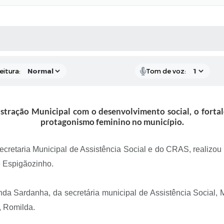
 MÍDIAS
RECEBA NOTÍCIAS
eitura:
Tom de voz:
istração Municipal com o desenvolvimento social, o forta
protagonismo feminino no município.
cretaria Municipal de Assistência Social e do CRAS, realizou n
 Espigãozinho.
anda Sardanha, da secretária municipal de Assistência Social
, Romilda.