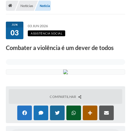
Notícias
Notícia
A Cidade
Transparência
JUN
03 JUN 2026
03
Secretarias
ASSISTÊNCIA SOCIAL
Turismo
Combater a violência é um dever de todos
Ouvidoria
A Prefeitura
Editais
Legislação
COMPARTILHAR
Concursos
PSS Unificado 2025
PROGRAMA DE INCUBAÇÃO DA INCUBADORA DE STARTUPS
INOVA_SÃO MATEUS DO SUL