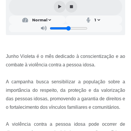
Solicitação de Remoção 2025/2026: Instituições Escolares
Chamamento Público para Artistas Locais
Projeto Nascente Viva
Agência do Trabalhador
Previdência Complementar
Junho Violeta é o mês dedicado à conscientização e ao
combate à violência contra a pessoa idosa.
Cadastro para Castração
Telefones Prefeitura Municipal
A campanha busca sensibilizar a população sobre a
Feriados Municipais
importância do respeito, da proteção e da valorização
das pessoas idosas, promovendo a garantia de direitos e
Imprensa
o fortalecimento dos vínculos familiares e comunitários.
Telefones Postos de Saúde
Plantão das Funerárias
A violência contra a pessoa idosa pode ocorrer de