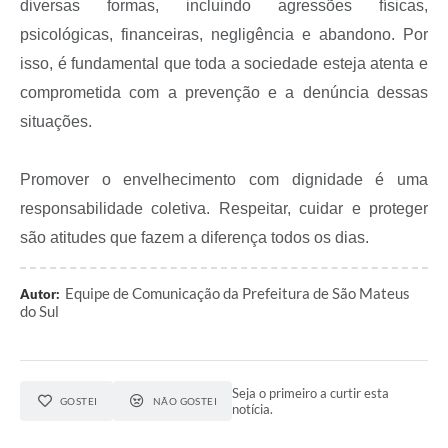
diversas formas, incluindo agressões físicas,
Recebimento de Recursos
psicológicas, financeiras, negligência e abandono. Por
Serviço de Informação ao Cidadão
isso, é fundamental que toda a sociedade esteja atenta e
Termos de Fomento
comprometida com a prevenção e a denúncia dessas
situações.
Galeria de Fotos
Audiências Públicas
Promover o envelhecimento com dignidade é uma
responsabilidade coletiva. Respeitar, cuidar e proteger
Iluminação Pública
são atitudes que fazem a diferença todos os dias.
Arquivos para Download
Carta de Serviços
Equipe de Comunicação da Prefeitura de São Mateus
Autor:
do Sul
Galeria de Vídeos
Projetos
Seja o primeiro a curtir esta
GOSTEI
NÃO GOSTEI
Legislação
notícia.
Logo Prefeitura de São Mateus do Sul