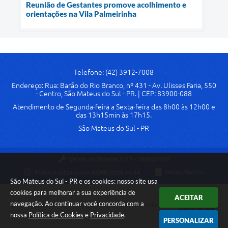
Reunião de Gestantes promove acolhimento e
orientações na Vila Palmeirinha
Telefone: (42) 3912-7008
Endereço: Rua: Barão do Rio Branco, nº 431 - Av. Ulisses Faria, 550
- Centro, São Mateus do Sul - PR. | CEP: 83900-088
Atendimento de Segunda-feira a Sexta-feira das 8h00 às 12h00 e
das 13h15min às 17h15.
São Mateus do Sul - PR
Versão do Sistema:
3.5.3 - 19/06/2026
Portal atualizado em:
07/08/2026 16:44
Dados Abertos
São Mateus do Sul - PR e os cookies: nosso site usa
cookies para melhorar a sua experiência de
ACEITAR
navegação. Ao continuar você concorda com a
Copyright Instar - 2006-2026. Todos os direitos reservados -
nossa
Política de Cookies
e
Privacidade
.
Instar Tecnologia
PERSONALIZAR