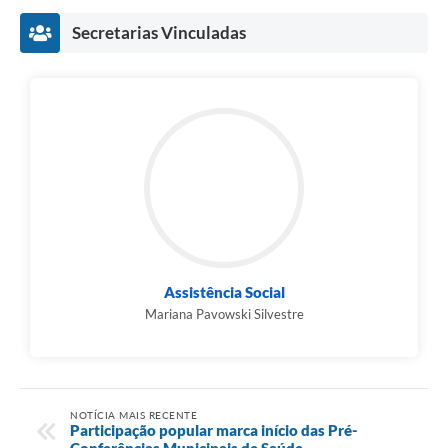
Secretarias Vinculadas
Links
Agenda
SIC
Notícias
Briefing de Ações, Divulgações e Eventos
Solicitação de Remoção: Instituições Escolares
Contato
Assistência Social
Telefones Úteis
Mariana Pavowski Silvestre
NOTÍCIA MAIS RECENTE
Participação popular marca início das Pré-
Conferências Municipais de Saúde