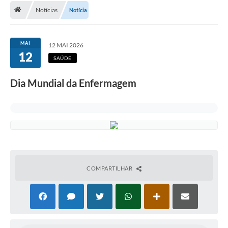
Notícias
Notícia
A Cidade
Transparência
MAI
12 MAI 2026
12
Secretarias
SAÚDE
Turismo
Dia Mundial da Enfermagem
Ouvidoria
A Prefeitura
Editais
Legislação
COMPARTILHAR
Concursos
PSS Unificado 2025
PROGRAMA DE INCUBAÇÃO DA INCUBADORA DE STARTUPS
INOVA_SÃO MATEUS DO SUL