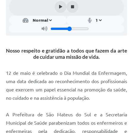
Solicitação de Remoção 2025/2026: Instituições Escolares
Chamamento Público para Artistas Locais
Projeto Nascente Viva
Agência do Trabalhador
Nosso respeito e gratidão a todos que fazem da arte
Previdência Complementar
de cuidar uma missão de vida.
Cadastro para Castração
12 de maio é celebrado o Dia Mundial da Enfermagem,
Telefones Prefeitura Municipal
uma data dedicada ao reconhecimento dos profissionais
que exercem um papel essencial na promoção da saúde,
Feriados Municipais
no cuidado e na assistência à população.
Imprensa
Telefones Postos de Saúde
A Prefeitura de São Mateus do Sul e a Secretaria
Municipal de Saúde parabenizam todos os enfermeiros e
Plantão das Funerárias
enfermeiras pela dedicação, responsabilidade e