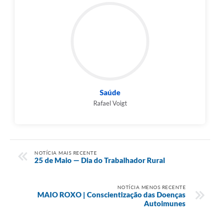
Links
Agenda
SIC
Notícias
Saúde
Briefing de Ações, Divulgações e Eventos
Rafael Voigt
Solicitação de Remoção: Instituições Escolares
Contato
Telefones Úteis
NOTÍCIA MAIS RECENTE
25 de Maio — Dia do Trabalhador Rural
NOTÍCIA MENOS RECENTE
MAIO ROXO | Conscientização das Doenças
Autoimunes