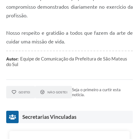
Recebimento de Recursos
compromisso demonstrados diariamente no exercício da
profissão.
Serviço de Informação ao Cidadão
Termos de Fomento
Nosso respeito e gratidão a todos que fazem da arte de
Galeria de Fotos
cuidar uma missão de vida.
Audiências Públicas
Equipe de Comunicação da Prefeitura de São Mateus
Autor:
do Sul
Iluminação Pública
Arquivos para Download
Carta de Serviços
Seja o primeiro a curtir esta
GOSTEI
NÃO GOSTEI
notícia.
Galeria de Vídeos
Projetos
Secretarias Vinculadas
Legislação
Logo Prefeitura de São Mateus do Sul