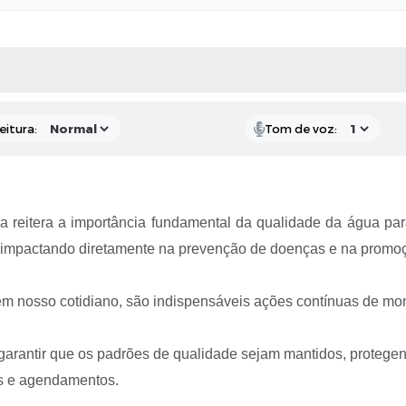
 MÍDIAS
RECEBA NOTÍCIAS
eitura:
Tom de voz:
ia reitera a importância fundamental da qualidade da água p
, impactando diretamente na prevenção de doenças e na promo
em nosso cotidiano, são indispensáveis ações contínuas de moni
 garantir que os padrões de qualidade sejam mantidos, protege
es e agendamentos.