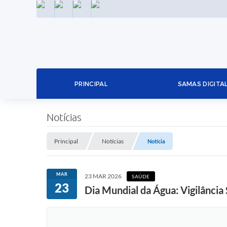
INSTAGRAM
FACEBOOK
LINKEDIN
TWITTER
PRINCIPAL
SAMAS DIGITA
Notícias
Principal
Notícias
Notícia
MAR
23 MAR 2026
SAÚDE
23
Dia Mundial da Água: Vigilância 