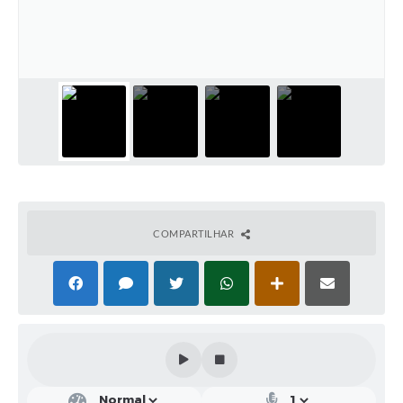
Solicitação de Remoção 2025/2026: Instituições Escolares
Chamamento Público para Artistas Locais
Projeto Nascente Viva
Agência do Trabalhador
Previdência Complementar
Cadastro para Castração
COMPARTILHAR
Telefones Prefeitura Municipal
Feriados Municipais
Imprensa
Telefones Postos de Saúde
Plantão das Funerárias