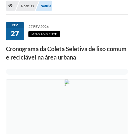
Notícias
Notícia
A Cidade
Transparência
FEV
27 FEV 2026
27
Secretarias
MEIO AMBIENTE
Turismo
Cronograma da Coleta Seletiva de lixo comum
e reciclável na área urbana
Ouvidoria
A Prefeitura
Editais
Legislação
Concursos
PSS Unificado 2025
PROGRAMA DE INCUBAÇÃO DA INCUBADORA DE STARTUPS
INOVA_SÃO MATEUS DO SUL