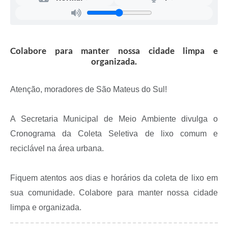
Recebimento de Recursos
Serviço de Informação ao Cidadão
Termos de Fomento
Colabore para manter nossa cidade limpa e
organizada.
Galeria de Fotos
Audiências Públicas
Atenção, moradores de São Mateus do Sul!
Iluminação Pública
A Secretaria Municipal de Meio Ambiente divulga o
Arquivos para Download
Cronograma da Coleta Seletiva de lixo comum e
Carta de Serviços
reciclável na área urbana.
Galeria de Vídeos
Fiquem atentos aos dias e horários da coleta de lixo em
Projetos
sua comunidade. Colabore para manter nossa cidade
Legislação
limpa e organizada.
Logo Prefeitura de São Mateus do Sul