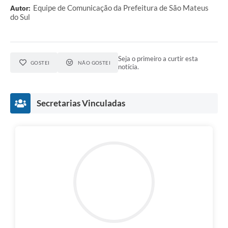
Equipe de Comunicação da Prefeitura de São Mateus
Autor:
do Sul
Links
Agenda
SIC
Seja o primeiro a curtir esta
GOSTEI
NÃO GOSTEI
notícia.
Notícias
Briefing de Ações, Divulgações e Eventos
Secretarias Vinculadas
Solicitação de Remoção: Instituições Escolares
Contato
Telefones Úteis