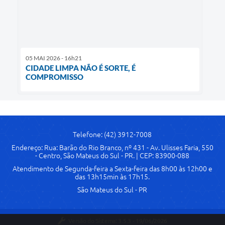
05 MAI 2026 - 16h21
CIDADE LIMPA NÃO É SORTE, É
COMPROMISSO
Telefone: (42) 3912-7008
Endereço: Rua: Barão do Rio Branco, nº 431 - Av. Ulisses Faria, 550
- Centro, São Mateus do Sul - PR. | CEP: 83900-088
Atendimento de Segunda-feira a Sexta-feira das 8h00 às 12h00 e
das 13h15min às 17h15.
São Mateus do Sul - PR
Versão do Sistema:
3.5.3 - 19/06/2026