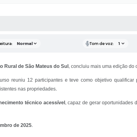
 MÍDIAS
RECEBA NOTÍCIAS
eitura:
Tom de voz:
to Rural de São Mateus do Sul
, concluiu mais uma edição do
curso reuniu 12 participantes e teve como objetivo qualificar 
istentes nas propriedades.
ecimento técnico acessível
, capaz de gerar oportunidades d
zembro de 2025
.