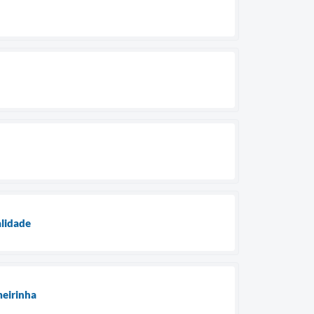
alidade
meirinha