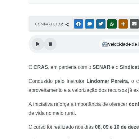
COMPARTILHAR
FACEBOOK
MESSENGER
TWITTER
WHATSAPP
OUTRAS
Velocidade de l
O
CRAS
, em parceria com o
SENAR
e o
Sindica
Conduzido pelo instrutor
Lindomar Pereira
, o 
aproveitamento e a valorização dos recursos já ex
A iniciativa reforça a importância de oferecer
conh
de vida no meio rural.
O curso foi realizado nos dias
08, 09 e 10 de de