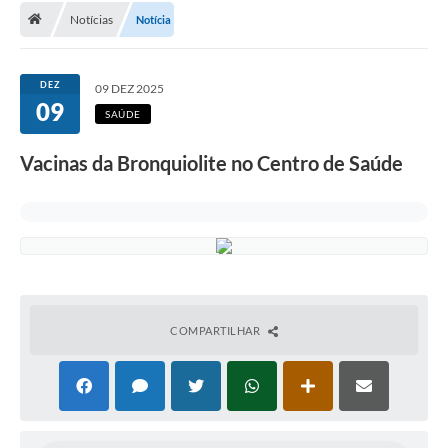
Notícias
Notícia
A Cidade
Transparência
DEZ
09 DEZ 2025
09
Secretarias
SAÚDE
Turismo
Vacinas da Bronquiolite no Centro de Saúde
Ouvidoria
A Prefeitura
Editais
Legislação
COMPARTILHAR
Concursos
PSS Unificado 2025
PROGRAMA DE INCUBAÇÃO DA INCUBADORA DE STARTUPS
INOVA_SÃO MATEUS DO SUL