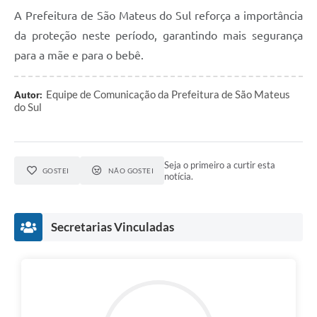
Recebimento de Recursos
A Prefeitura de São Mateus do Sul reforça a importância
da proteção neste período, garantindo mais segurança
Serviço de Informação ao Cidadão
para a mãe e para o bebê.
Termos de Fomento
Galeria de Fotos
Equipe de Comunicação da Prefeitura de São Mateus
Autor:
do Sul
Audiências Públicas
Iluminação Pública
Seja o primeiro a curtir esta
GOSTEI
NÃO GOSTEI
Arquivos para Download
notícia.
Carta de Serviços
Secretarias Vinculadas
Galeria de Vídeos
Projetos
Legislação
Logo Prefeitura de São Mateus do Sul