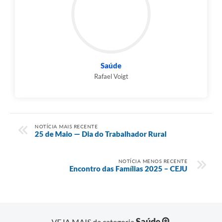
Links
Agenda
SIC
Saúde
Notícias
Rafael Voigt
Briefing de Ações, Divulgações e Eventos
Solicitação de Remoção: Instituições Escolares
NOTÍCIA MAIS RECENTE
Contato
25 de Maio — Dia do Trabalhador Rural
Telefones Úteis
NOTÍCIA MENOS RECENTE
Encontro das Famílias 2025 – CEJU
Saúde
VEJA MAIS da categoria