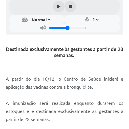
Solicitação de Remoção 2025/2026: Instituições Escolares
Chamamento Público para Artistas Locais
Projeto Nascente Viva
Agência do Trabalhador
Destinada exclusivamente às gestantes a partir de 28
Previdência Complementar
semanas.
Cadastro para Castração
Telefones Prefeitura Municipal
A partir do dia 10/12, o Centro de Saúde iniciará a
aplicação das vacinas contra a bronquiolite.
Feriados Municipais
Imprensa
A imunização será realizada enquanto durarem os
Telefones Postos de Saúde
estoques e é destinada exclusivamente às gestantes a
partir de 28 semanas.
Plantão das Funerárias