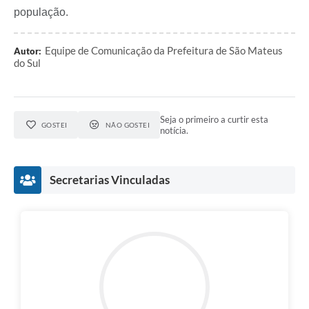
população.
Links
Equipe de Comunicação da Prefeitura de São Mateus
Agenda
Autor:
do Sul
SIC
Notícias
Seja o primeiro a curtir esta
GOSTEI
NÃO GOSTEI
notícia.
Briefing de Ações, Divulgações e Eventos
Solicitação de Remoção: Instituições Escolares
Secretarias Vinculadas
Contato
Telefones Úteis