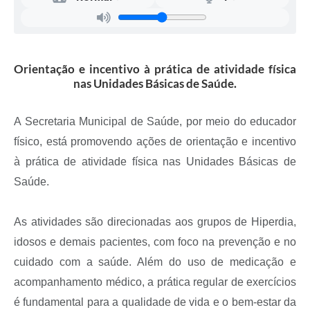
Recebimento de Recursos
Serviço de Informação ao Cidadão
Termos de Fomento
Orientação e incentivo à prática de atividade física
nas Unidades Básicas de Saúde.
Galeria de Fotos
Audiências Públicas
A Secretaria Municipal de Saúde, por meio do educador
físico, está promovendo ações de orientação e incentivo
Iluminação Pública
à prática de atividade física nas Unidades Básicas de
Arquivos para Download
Saúde.
Carta de Serviços
As atividades são direcionadas aos grupos de Hiperdia,
Galeria de Vídeos
idosos e demais pacientes, com foco na prevenção e no
Projetos
cuidado com a saúde. Além do uso de medicação e
Legislação
acompanhamento médico, a prática regular de exercícios
é fundamental para a qualidade de vida e o bem-estar da
Logo Prefeitura de São Mateus do Sul