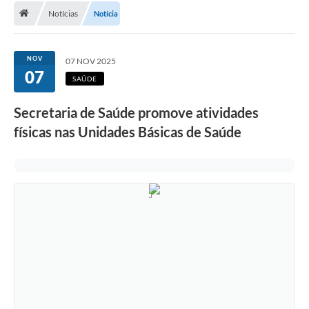
Notícias
Notícia
A Cidade
Transparência
NOV
07 NOV 2025
07
Secretarias
SAÚDE
Turismo
Secretaria de Saúde promove atividades
físicas nas Unidades Básicas de Saúde
Ouvidoria
A Prefeitura
Editais
Legislação
Concursos
PSS Unificado 2025
PROGRAMA DE INCUBAÇÃO DA INCUBADORA DE STARTUPS
INOVA_SÃO MATEUS DO SUL