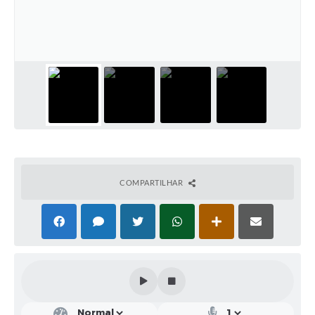
Solicitação de Remoção 2025/2026: Instituições Escolares
Chamamento Público para Artistas Locais
Projeto Nascente Viva
Agência do Trabalhador
Previdência Complementar
Cadastro para Castração
COMPARTILHAR
Telefones Prefeitura Municipal
Feriados Municipais
Imprensa
Telefones Postos de Saúde
Plantão das Funerárias