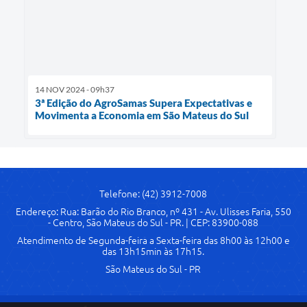
14 NOV 2024 - 09h37
3ª Edição do AgroSamas Supera Expectativas e
Movimenta a Economia em São Mateus do Sul
Telefone: (42) 3912-7008
Endereço: Rua: Barão do Rio Branco, nº 431 - Av. Ulisses Faria, 550
- Centro, São Mateus do Sul - PR. | CEP: 83900-088
Atendimento de Segunda-feira a Sexta-feira das 8h00 às 12h00 e
das 13h15min às 17h15.
São Mateus do Sul - PR