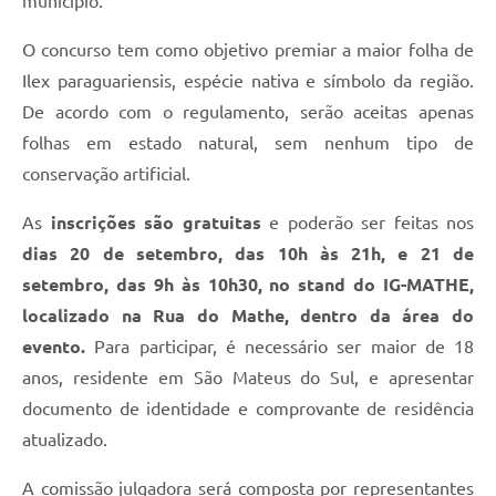
município.
Recebimento de Recursos
O concurso tem como objetivo premiar a maior folha de
Serviço de Informação ao Cidadão
Ilex paraguariensis, espécie nativa e símbolo da região.
Termos de Fomento
De acordo com o regulamento, serão aceitas apenas
folhas em estado natural, sem nenhum tipo de
Galeria de Fotos
conservação artificial.
Audiências Públicas
As
inscrições são gratuitas
e poderão ser feitas nos
Iluminação Pública
dias 20 de setembro, das 10h às 21h, e 21 de
Arquivos para Download
setembro, das 9h às 10h30, no stand do IG-MATHE,
localizado na Rua do Mathe, dentro da área do
Carta de Serviços
evento.
Para participar, é necessário ser maior de 18
Galeria de Vídeos
anos, residente em São Mateus do Sul, e apresentar
Projetos
documento de identidade e comprovante de residência
atualizado.
Legislação
A comissão julgadora será composta por representantes
Logo Prefeitura de São Mateus do Sul