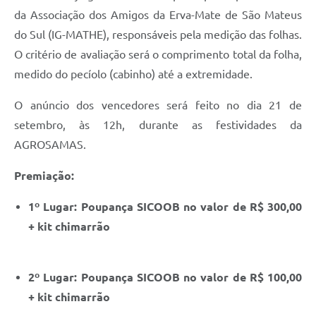
da Associação dos Amigos da Erva-Mate de São Mateus
Links
do Sul (IG-MATHE), responsáveis pela medição das folhas.
Agenda
O critério de avaliação será o comprimento total da folha,
medido do pecíolo (cabinho) até a extremidade.
SIC
O anúncio dos vencedores será feito no dia 21 de
Notícias
setembro, às 12h, durante as festividades da
Briefing de Ações, Divulgações e Eventos
AGROSAMAS.
Solicitação de Remoção: Instituições Escolares
Premiação:
Contato
1º Lugar: Poupança SICOOB no valor de R$ 300,00
Telefones Úteis
+ kit chimarrão
2º Lugar: Poupança SICOOB no valor de R$ 100,00
+ kit chimarrão