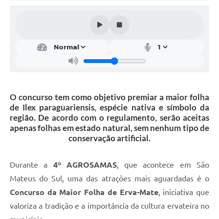
Solicitação de Remoção 2025/2026: Instituições Escolares
Chamamento Público para Artistas Locais
Projeto Nascente Viva
Agência do Trabalhador
Previdência Complementar
O concurso tem como objetivo premiar a maior folha
de Ilex paraguariensis, espécie nativa e símbolo da
Cadastro para Castração
região. De acordo com o regulamento, serão aceitas
apenas folhas em estado natural, sem nenhum tipo de
Telefones Prefeitura Municipal
conservação artificial.
Feriados Municipais
Durante a
4º AGROSAMAS
, que acontece em São
Imprensa
Mateus do Sul, uma das atrações mais aguardadas é o
Telefones Postos de Saúde
Concurso da Maior Folha de Erva-Mate
, iniciativa que
valoriza a tradição e a importância da cultura ervateira no
Plantão das Funerárias