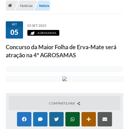
Notícias
Notícia
A Cidade
Transparência
SET
05 SET 2025
05
Secretarias
AGROSAMAS
Turismo
Concurso da Maior Folha de Erva-Mate será
atração na 4ª AGROSAMAS
Ouvidoria
A Prefeitura
Editais
Legislação
Concursos
COMPARTILHAR
PSS Unificado 2025
PROGRAMA DE INCUBAÇÃO DA INCUBADORA DE STARTUPS
INOVA_SÃO MATEUS DO SUL