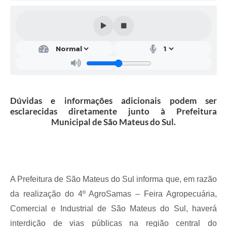
Solicitação de Remoção 2025/2026: Instituições Escolares
Chamamento Público para Artistas Locais
Projeto Nascente Viva
Agência do Trabalhador
Previdência Complementar
Dúvidas e informações adicionais podem ser
esclarecidas diretamente junto à Prefeitura
Cadastro para Castração
Municipal de São Mateus do Sul.
Telefones Prefeitura Municipal
Feriados Municipais
Imprensa
A Prefeitura de São Mateus do Sul informa que, em razão
da realização do 4º AgroSamas – Feira Agropecuária,
Telefones Postos de Saúde
Comercial e Industrial de São Mateus do Sul, haverá
Plantão das Funerárias
interdição de vias públicas na região central do