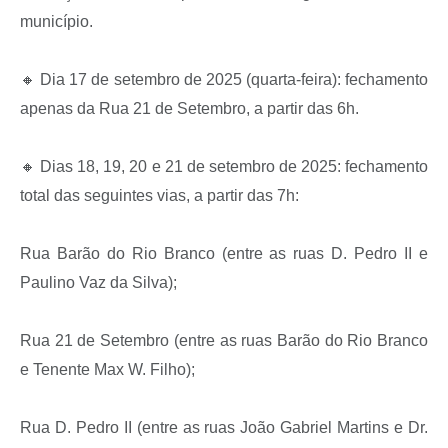
Recebimento de Recursos
município.
Serviço de Informação ao Cidadão
🔸 Dia 17 de setembro de 2025 (quarta-feira): fechamento
Termos de Fomento
apenas da Rua 21 de Setembro, a partir das 6h.
Galeria de Fotos
🔸 Dias 18, 19, 20 e 21 de setembro de 2025: fechamento
Audiências Públicas
total das seguintes vias, a partir das 7h:
Iluminação Pública
Arquivos para Download
Rua Barão do Rio Branco (entre as ruas D. Pedro II e
Paulino Vaz da Silva);
Carta de Serviços
Galeria de Vídeos
Rua 21 de Setembro (entre as ruas Barão do Rio Branco
Projetos
e Tenente Max W. Filho);
Legislação
Rua D. Pedro II (entre as ruas João Gabriel Martins e Dr.
Logo Prefeitura de São Mateus do Sul