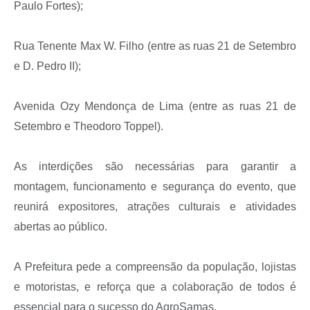
Paulo Fortes);
Links
Rua Tenente Max W. Filho (entre as ruas 21 de Setembro
Agenda
e D. Pedro II);
SIC
Notícias
Avenida Ozy Mendonça de Lima (entre as ruas 21 de
Setembro e Theodoro Toppel).
Briefing de Ações, Divulgações e Eventos
Solicitação de Remoção: Instituições Escolares
As interdições são necessárias para garantir a
Contato
montagem, funcionamento e segurança do evento, que
reunirá expositores, atrações culturais e atividades
Telefones Úteis
abertas ao público.
A Prefeitura pede a compreensão da população, lojistas
e motoristas, e reforça que a colaboração de todos é
essencial para o sucesso do AgroSamas.