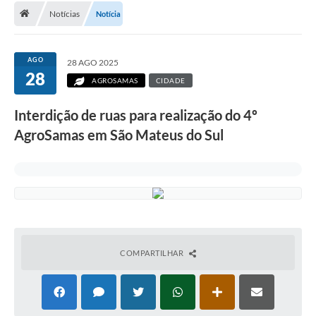
Notícias
Notícia
A Cidade
Transparência
AGO
28 AGO 2025
28
Secretarias
AGROSAMAS
CIDADE
Turismo
Interdição de ruas para realização do 4º
AgroSamas em São Mateus do Sul
Ouvidoria
A Prefeitura
Editais
Legislação
Concursos
COMPARTILHAR
PSS Unificado 2025
PROGRAMA DE INCUBAÇÃO DA INCUBADORA DE STARTUPS
INOVA_SÃO MATEUS DO SUL