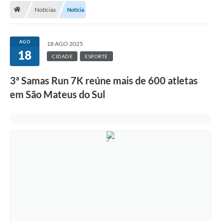
Notícias
Notícia
A Cidade
Transparência
AGO
18 AGO 2025
18
Secretarias
CIDADE
ESPORTE
Turismo
3ª Samas Run 7K reúne mais de 600 atletas
em São Mateus do Sul
Ouvidoria
A Prefeitura
Editais
Legislação
Concursos
PSS Unificado 2025
PROGRAMA DE INCUBAÇÃO DA INCUBADORA DE STARTUPS
INOVA_SÃO MATEUS DO SUL