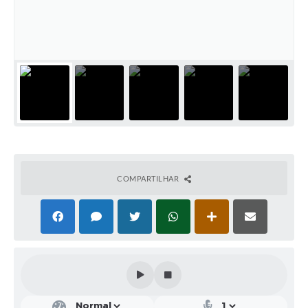
Solicitação de Remoção 2025/2026: Instituições Escolares
Chamamento Público para Artistas Locais
Projeto Nascente Viva
Agência do Trabalhador
Previdência Complementar
Cadastro para Castração
COMPARTILHAR
Telefones Prefeitura Municipal
Feriados Municipais
Imprensa
Telefones Postos de Saúde
Plantão das Funerárias