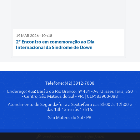
19 MAR 2026 - 10h18
2º Encontro em comemoração ao Dia
Internacional da Síndrome de Down
Telefone: (42) 3912-7008
Endereço: Rua: Barão do Rio Branco, nº 431 - Av. Ulisses Faria, 550
- Centro, São Mateus do Sul - PR. | CEP: 83900-088
Atendimento de Segunda-feira a Sexta-feira das 8h00 às 12h00 e
das 13h15min às 17h15.
São Mateus do Sul - PR
Versão do Sistema:
3.5.3 - 19/06/2026