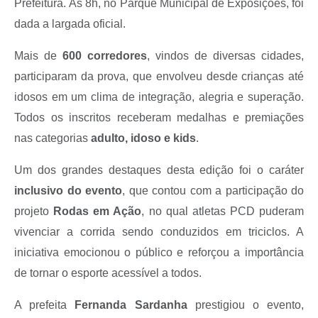
Prefeitura. Às 8h, no Parque Municipal de Exposições, foi
dada a largada oficial.
Links
Agenda
Mais de
600 corredores
, vindos de diversas cidades,
participaram da prova, que envolveu desde crianças até
SIC
idosos em um clima de integração, alegria e superação.
Notícias
Todos os inscritos receberam medalhas e premiações
Briefing de Ações, Divulgações e Eventos
nas categorias
adulto, idoso e kids
.
Solicitação de Remoção: Instituições Escolares
Um dos grandes destaques desta edição foi o caráter
inclusivo do evento
, que contou com a participação do
Contato
projeto
Rodas em Ação
, no qual atletas PCD puderam
Telefones Úteis
vivenciar a corrida sendo conduzidos em triciclos. A
iniciativa emocionou o público e reforçou a importância
de tornar o esporte acessível a todos.
A prefeita
Fernanda Sardanha
prestigiou o evento,