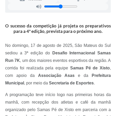
Recebimento de Recursos
Serviço de Informação ao Cidadão
Termos de Fomento
O sucesso da competição já projeta os preparativos
para a 4ª edição, prevista para o próximo ano.
Galeria de Fotos
Audiências Públicas
No domingo, 17 de agosto de 2025, São Mateus do Sul
sediou a 3ª edição do
Desafio Internacional Samas
Iluminação Pública
Run 7K
, um dos maiores eventos esportivos da região. A
Arquivos para Download
corrida foi realizada pela equipe
Samas Pé de Xisto
,
Carta de Serviços
com apoio da
Associação Asas
e da
Prefeitura
Municipal
, por meio da
Secretaria de Esportes
.
Galeria de Vídeos
A programação teve início logo nas primeiras horas da
Projetos
manhã, com recepção dos atletas e café da manhã
Legislação
organizado pelo Samas Pé de Xisto em parceria com a
Logo Prefeitura de São Mateus do Sul