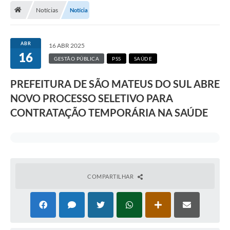
Notícias
Notícia
A Cidade
Transparência
ABR
16 ABR 2025
16
Secretarias
GESTÃO PÚBLICA
PSS
SAÚDE
Turismo
PREFEITURA DE SÃO MATEUS DO SUL ABRE
NOVO PROCESSO SELETIVO PARA
Ouvidoria
CONTRATAÇÃO TEMPORÁRIA NA SAÚDE
A Prefeitura
Editais
Legislação
COMPARTILHAR
Concursos
PSS Unificado 2025
PROGRAMA DE INCUBAÇÃO DA INCUBADORA DE STARTUPS
INOVA_SÃO MATEUS DO SUL