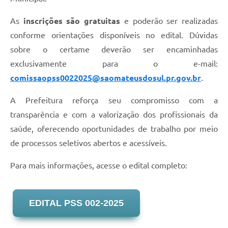
Recebimento de Recursos
As
inscrições são gratuitas
e poderão ser realizadas
Serviço de Informação ao Cidadão
conforme orientações disponíveis no edital. Dúvidas
Termos de Fomento
sobre o certame deverão ser encaminhadas
exclusivamente para o e-mail:
Galeria de Fotos
comissaopss0022025@saomateusdosul.pr.gov.br
.
Audiências Públicas
A Prefeitura reforça seu compromisso com a
Iluminação Pública
transparência e com a valorização dos profissionais da
Arquivos para Download
saúde, oferecendo oportunidades de trabalho por meio
de processos seletivos abertos e acessíveis.
Carta de Serviços
Para mais informações, acesse o edital completo:
Galeria de Vídeos
Projetos
EDITAL PSS 002-2025
Legislação
Logo Prefeitura de São Mateus do Sul