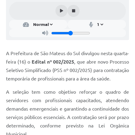
Solicitação de Remoção 2025/2026: Instituições Escolares
Chamamento Público para Artistas Locais
Projeto Nascente Viva
Agência do Trabalhador
A Prefeitura de São Mateus do Sul divulgou nesta quarta-
Previdência Complementar
feira (16) o
Edital nº 002/2025
, que abre novo Processo
Cadastro para Castração
Seletivo Simplificado (PSS nº 002/2025) para contratação
temporária de profissionais para a área da saúde.
Telefones Prefeitura Municipal
A seleção tem como objetivo reforçar o quadro de
Feriados Municipais
servidores com profissionais capacitados, atendendo
Imprensa
demandas emergenciais e garantindo a continuidade dos
Telefones Postos de Saúde
serviços públicos essenciais. A contratação será por prazo
determinado, conforme previsto na Lei Orgânica
Plantão das Funerárias
Municipal.