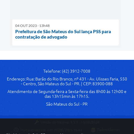
04 OUT 2023 - 13h48
Prefeitura de São Mateus do Sul lança PSS para
contratação de advogado
Telefone: (42) 3912-7008
Endereço: Rua: Barão do Rio Branco, nº 431 - Av. Ulisses Faria, 550
- Centro, São Mateus do Sul - PR. | CEP: 83900-088
Atendimento de Segunda-feira a Sexta-feira das 8h00 às 12h00 e
das 13h15min às 17h15.
São Mateus do Sul - PR
Versão do Sistema:
3.5.3 - 19/06/2026
Portal atualizado em:
07/08/2026 16:44
Dados Abertos