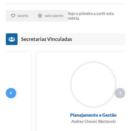
Links
Seja o primeiro a curtir esta
GOSTEI
NÃO GOSTEI
notícia.
Agenda
SIC
Secretarias Vinculadas
Notícias
Briefing de Ações, Divulgações e Eventos
Solicitação de Remoção: Instituições Escolares
Contato
Telefones Úteis
Planejamento e Gestão
Andrey Chaves Wactavski