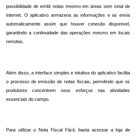
Recebimento de Recursos
possibilidade de emitir notas mesmo em áreas sem sinal de 
internet. O aplicativo armazena as informações e as envia 
Serviço de Informação ao Cidadão
automaticamente assim que houver conexão disponível, 
Termos de Fomento
garantindo a continuidade das operações mesmo em locais 
Galeria de Fotos
remotos.
Audiências Públicas
Iluminação Pública
Além disso, a interface simples e intuitiva do aplicativo facilita 
Arquivos para Download
o processo de emissão de notas fiscais, permitindo que os 
Carta de Serviços
produtores concentrem seus esforços nas atividades 
Galeria de Vídeos
essenciais do campo.
Projetos
Legislação
Para utilizar o Nota Fiscal Fácil, basta acessar a loja de 
Logo Prefeitura de São Mateus do Sul