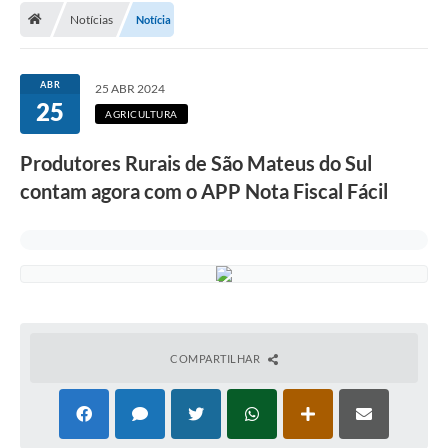
Notícias
Notícia
A Cidade
Transparência
ABR
25 ABR 2024
25
Secretarias
AGRICULTURA
Turismo
Produtores Rurais de São Mateus do Sul
contam agora com o APP Nota Fiscal Fácil
Ouvidoria
A Prefeitura
Editais
Legislação
Concursos
COMPARTILHAR
PSS Unificado 2025
PROGRAMA DE INCUBAÇÃO DA INCUBADORA DE STARTUPS
INOVA_SÃO MATEUS DO SUL