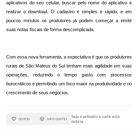
aplicativos do seu celular, buscar pelo nome do aplicativo e 
Links
realizar o download. O cadastro é simples e rápido, e em 
poucos minutos os produtores já podem começar a emitir 
Agenda
suas notas fiscais de forma descomplicada.
SIC
Notícias
Com essa nova ferramenta, a expectativa é que os produtores 
Briefing de Ações, Divulgações e Eventos
rurais de São Mateus do Sul tenham mais agilidade em suas 
Solicitação de Remoção: Instituições Escolares
operações, reduzindo o tempo gasto com processos 
Contato
burocráticos e permitindo um foco maior na produtividade e no 
crescimento de seus negócios.
Telefones Úteis
Seja o primeiro a curtir esta
GOSTEI
NÃO GOSTEI
notícia.