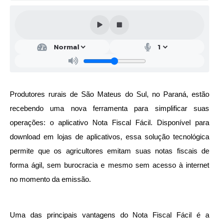
Solicitação de Remoção 2025/2026: Instituições Escolares
Chamamento Público para Artistas Locais
Projeto Nascente Viva
Agência do Trabalhador
Previdência Complementar
Produtores rurais de São Mateus do Sul, no Paraná, estão 
recebendo uma nova ferramenta para simplificar suas 
Cadastro para Castração
operações: o aplicativo Nota Fiscal Fácil. Disponível para 
Telefones Prefeitura Municipal
download em lojas de aplicativos, essa solução tecnológica 
Feriados Municipais
permite que os agricultores emitam suas notas fiscais de 
forma ágil, sem burocracia e mesmo sem acesso à internet 
Imprensa
no momento da emissão.
Telefones Postos de Saúde
Plantão das Funerárias
Uma das principais vantagens do Nota Fiscal Fácil é a 