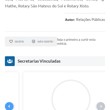
Mathe, Rotary São Mateus do Sul e Rotary Xisto.
Links
Agenda
Relações Públicas
Autor:
SIC
Notícias
Seja o primeiro a curtir esta
GOSTEI
NÃO GOSTEI
notícia.
Briefing de Ações, Divulgações e Eventos
Solicitação de Remoção: Instituições Escolares
Secretarias Vinculadas
Contato
Telefones Úteis