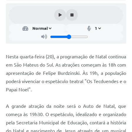
Solicitação de Remoção 2025/2026: Instituições Escolares
Chamamento Público para Artistas Locais
Projeto Nascente Viva
Agência do Trabalhador
Previdência Complementar
Nesta quarta-feira (20), a programação de Natal continua
em São Mateus do Sul. As atrações começam às 18h com
Cadastro para Castração
apresentação de Felipe Burdzinski. Às 19h, a população
Telefones Prefeitura Municipal
poderá vivenciar o espetáculo teatral "Os Tecduendes e o
Papai Noel".
Feriados Municipais
Imprensa
A grande atração da noite será o Auto de Natal, que
Telefones Postos de Saúde
começa às 19h30. O espetáculo, idealizado e organizado
pela Secretaria Municipal de Educação, contará a história
Plantão das Funerárias
do Natal e nascimento de Jesus através de um musical