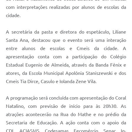
Recebimento de Recursos
com interpretações realizadas por alunos de escolas da
cidade.
Serviço de Informação ao Cidadão
Termos de Fomento
A secretária da pasta e diretora do espetáculo, Liliane
Galeria de Fotos
Santa Ana, destacou que o evento será uma interação
entre alunos de escolas e Cmeis da cidade. A
Audiências Públicas
apresentação conta com a participação do Colégio
Iluminação Pública
Estadual Eugenio de Almeida, através da Banda Fênix e
atores, da Escola Municipal Apolônia Staniszewski e dos
Arquivos para Download
Cmeis Tia Dirce, Casulo e Iolanda Zene Vila.
Carta de Serviços
Galeria de Vídeos
A programação será concluída com apresentação do Coral
Natalino, com previsão de início para às 20h30. As
Projetos
atrações acontecerão na Rua do Mathe e no prédio da
Legislação
Secretaria de Educação. A ação conta com o apoio da
Logo Prefeitura de São Mateus do Sul
CDL, ACIASMS, Codesamas, Fecomércio, Senac, Ig-