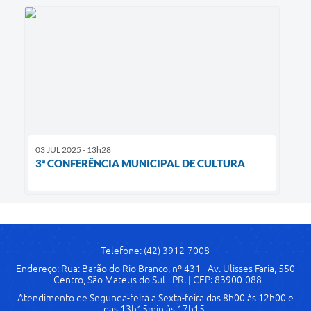
03 JUL 2025 - 13h28
3ª CONFERÊNCIA MUNICIPAL DE CULTURA
Telefone: (42) 3912-7008
Endereço: Rua: Barão do Rio Branco, nº 431 - Av. Ulisses Faria, 550
- Centro, São Mateus do Sul - PR. | CEP: 83900-088
Atendimento de Segunda-feira a Sexta-feira das 8h00 às 12h00 e
das 13h15min às 17h15.