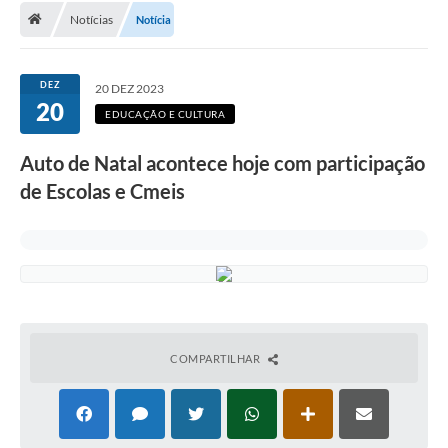
Notícias
Notícia
A Cidade
Transparência
DEZ
20 DEZ 2023
20
Secretarias
EDUCAÇÃO E CULTURA
Turismo
Auto de Natal acontece hoje com participação
de Escolas e Cmeis
Ouvidoria
A Prefeitura
Editais
Legislação
Concursos
COMPARTILHAR
PSS Unificado 2025
PROGRAMA DE INCUBAÇÃO DA INCUBADORA DE STARTUPS
INOVA_SÃO MATEUS DO SUL