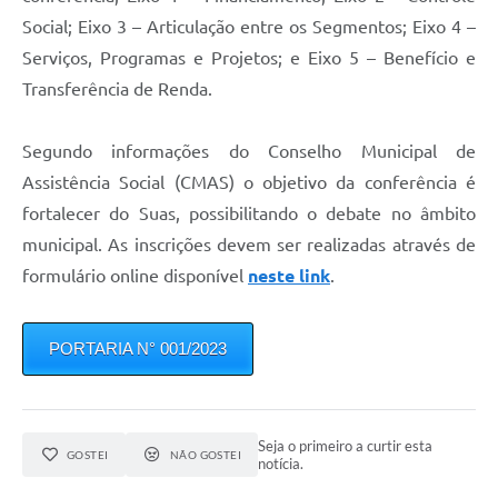
Recebimento de Recursos
Social; Eixo 3 – Articulação entre os Segmentos; Eixo 4 –
Serviços, Programas e Projetos; e Eixo 5 – Benefício e
Serviço de Informação ao Cidadão
Transferência de Renda.
Termos de Fomento
Galeria de Fotos
Segundo informações do Conselho Municipal de
Assistência Social (CMAS) o objetivo da conferência é
Audiências Públicas
fortalecer do Suas, possibilitando o debate no âmbito
Iluminação Pública
municipal. As inscrições devem ser realizadas através de
formulário online disponível
neste link
.
Arquivos para Download
Carta de Serviços
PORTARIA N° 001/2023
Galeria de Vídeos
Projetos
Seja o primeiro a curtir esta
Legislação
GOSTEI
NÃO GOSTEI
notícia.
Logo Prefeitura de São Mateus do Sul