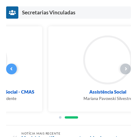
Links
Secretarias Vinculadas
Agenda
SIC
Notícias
Briefing de Ações, Divulgações e Eventos
Solicitação de Remoção: Instituições Escolares
Contato
Assistência Social
Telefones Úteis
Mariana Pavowski Silvestre
NOTÍCIA MAIS RECENTE