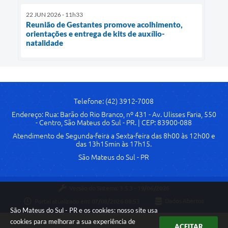
22 JUN 2026 - 11h33
Reunião de Gestantes promove acolhimento,
orientações e entrega de kits de auxílio-
natalidade
Telefone: (42) 3912-7008
Endereço: Rua: Barão do Rio Branco, nº 431 - Av. Ulisses Faria, 550
- Centro, São Mateus do Sul - PR. | CEP: 83900-088
Atendimento de Segunda-feira a Sexta-feira das 8h00 às 12h00 e
das 13h15min às 17h15.
São Mateus do Sul - PR
Versão do Sistema:
3.5.3 - 19/06/2026
Portal atualizado em:
07/08/2026 08:53
Dados Abertos
São Mateus do Sul - PR e os cookies: nosso site usa
cookies para melhorar a sua experiência de
ACEITAR