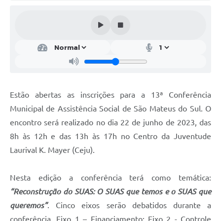
Solicitação de Remoção 2025/2026: Instituições Escolares
Chamamento Público para Artistas Locais
Projeto Nascente Viva
Agência do Trabalhador
Previdência Complementar
Estão abertas as inscrições para a 13ª Conferência
Municipal de Assistência Social de São Mateus do Sul. O
Cadastro para Castração
encontro será realizado no dia 22 de junho de 2023, das
Telefones Prefeitura Municipal
8h às 12h e das 13h às 17h no Centro da Juventude
Laurival K. Mayer (Ceju).
Feriados Municipais
Imprensa
Nesta edição a conferência terá como temática:
Telefones Postos de Saúde
“Reconstrução do SUAS: O SUAS que temos e o SUAS que
queremos”
. Cinco eixos serão debatidos durante a
Plantão das Funerárias
conferência, Eixo 1 – Financiamento; Eixo 2 - Controle