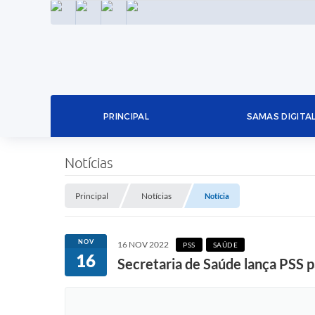
INSTAGRAM
FACEBOOK
LINKEDIN
TWITTER
PRINCIPAL
SAMAS DIGITA
Notícias
Principal
Notícias
Notícia
NOV
16 NOV 2022
PSS
SAÚDE
16
Secretaria de Saúde lança PSS p