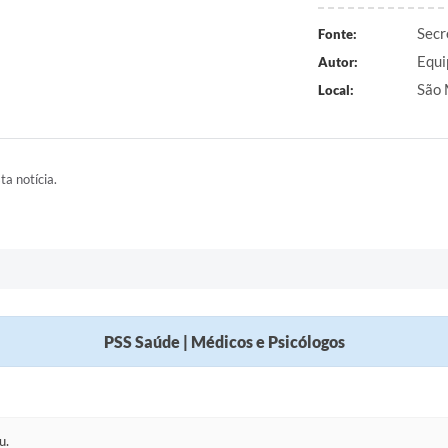
Secr
Fonte:
Equi
Autor:
São 
Local:
ta notícia.
PSS Saúde | Médicos e Psicólogos
u.