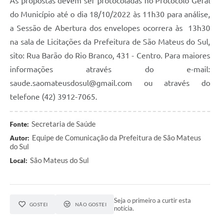
As propostas devem ser protocoladas no Protocolo Geral
Recebimento de Recursos
do Município até o dia 18/10/2022 às 11h30 para análise,
Serviço de Informação ao Cidadão
a Sessão de Abertura dos envelopes ocorrera às 13h30
na sala de Licitações da Prefeitura de São Mateus do Sul,
Termos de Fomento
sito: Rua Barão do Rio Branco, 431 - Centro. Para maiores
Galeria de Fotos
informações através do e-mail:
saude.saomateusdosul@gmail.com ou através do
Audiências Públicas
telefone (42) 3912-7065.
Iluminação Pública
Arquivos para Download
Secretaria de Saúde
Fonte:
Equipe de Comunicação da Prefeitura de São Mateus
Autor:
Carta de Serviços
do Sul
São Mateus do Sul
Galeria de Vídeos
Local:
Projetos
Legislação
Seja o primeiro a curtir esta
GOSTEI
NÃO GOSTEI
notícia.
Logo Prefeitura de São Mateus do Sul