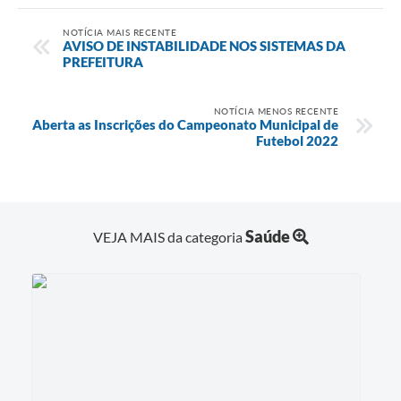
Links
NOTÍCIA MAIS RECENTE
AVISO DE INSTABILIDADE NOS SISTEMAS DA
PREFEITURA
Agenda
SIC
NOTÍCIA MENOS RECENTE
Aberta as Inscrições do Campeonato Municipal de
Notícias
Futebol 2022
Briefing de Ações, Divulgações e Eventos
Solicitação de Remoção: Instituições Escolares
Saúde
VEJA MAIS da categoria
Contato
Telefones Úteis