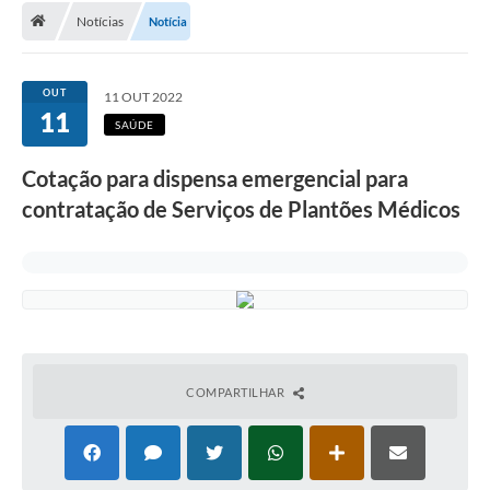
Notícias
Notícia
A Cidade
Transparência
OUT
11 OUT 2022
11
Secretarias
SAÚDE
Turismo
Cotação para dispensa emergencial para
contratação de Serviços de Plantões Médicos
Ouvidoria
A Prefeitura
Editais
Legislação
Concursos
COMPARTILHAR
PSS Unificado 2025
PROGRAMA DE INCUBAÇÃO DA INCUBADORA DE STARTUPS
INOVA_SÃO MATEUS DO SUL