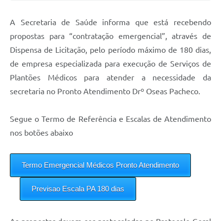
Solicitação de Remoção 2025/2026: Instituições Escolares
A Secretaria de Saúde informa que está recebendo
Chamamento Público para Artistas Locais
propostas para “contratação emergencial”, através de
Dispensa de Licitação, pelo período máximo de 180 dias,
Projeto Nascente Viva
de empresa especializada para execução de Serviços de
Agência do Trabalhador
Plantões Médicos para atender a necessidade da
secretaria no Pronto Atendimento Drº Oseas Pacheco.
Previdência Complementar
Cadastro para Castração
Segue o Termo de Referência e Escalas de Atendimento
Telefones Prefeitura Municipal
nos botões abaixo
Feriados Municipais
Termo Emergencial Médicos Pronto Atendimento
Imprensa
Previsao Escala PA 180 dias
Telefones Postos de Saúde
Plantão das Funerárias