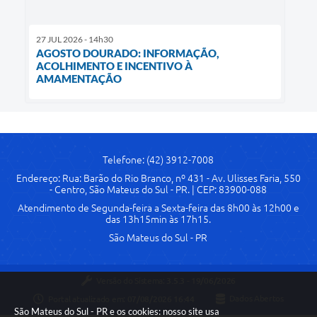
27 JUL 2026 - 14h30
AGOSTO DOURADO: INFORMAÇÃO,
ACOLHIMENTO E INCENTIVO À
AMAMENTAÇÃO
Telefone: (42) 3912-7008
Endereço: Rua: Barão do Rio Branco, nº 431 - Av. Ulisses Faria, 550
- Centro, São Mateus do Sul - PR. | CEP: 83900-088
Atendimento de Segunda-feira a Sexta-feira das 8h00 às 12h00 e
das 13h15min às 17h15.
São Mateus do Sul - PR
Versão do Sistema:
3.5.3 - 19/06/2026
Portal atualizado em:
07/08/2026 16:44
Dados Abertos
São Mateus do Sul - PR e os cookies: nosso site usa