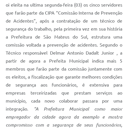
oi eleita na ultima segunda-feira (03) os cinco servidores
Solicitação de Remoção 2025/2026: Instituições Escolares
que farão parte da CIPA “Comissão Interna de Prevenção
Chamamento Público para Artistas Locais
de Acidentes”, após a contratação de um técnico de
segurança do trabalho, pela primeira vez em sua história
Projeto Nascente Viva
a Prefeitura de São Mateus do Sul, estrutura uma
Agência do Trabalhador
comissão voltada a prevenção de acidentes. Segundo o
Técnico responsável Delmar Antonio Dadalt Junior , a
Previdência Complementar
partir de agora a Prefeita Municipal indica mais 5
Cadastro para Castração
membros que farão parte da comissão juntamente com
Telefones Prefeitura Municipal
os eleitos, a fiscalização que garante melhores condições
de segurança aos funcionários, é extensiva para
Feriados Municipais
empresas terceirizadas que prestam serviços ao
Imprensa
município, cada novo colaborar passara por uma
integração.
“A Prefeitura Municipal como maior
Telefones Postos de Saúde
empregador da cidade agora da exemplo e mostra
Plantão das Funerárias
compromisso com a segurança de seus funcionários,