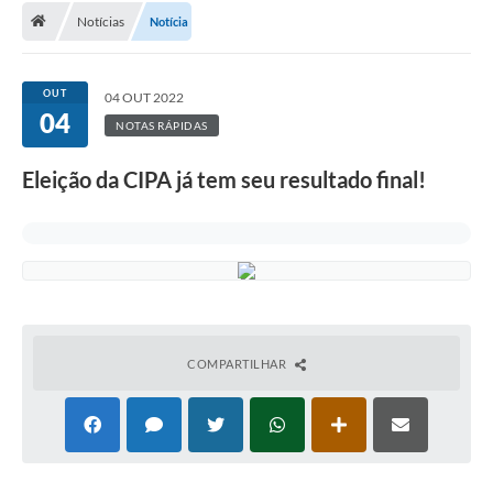
Notícias
Notícia
A Cidade
Transparência
OUT
04 OUT 2022
04
Secretarias
NOTAS RÁPIDAS
Turismo
Eleição da CIPA já tem seu resultado final!
Ouvidoria
A Prefeitura
Editais
Legislação
COMPARTILHAR
Concursos
PSS Unificado 2025
PROGRAMA DE INCUBAÇÃO DA INCUBADORA DE STARTUPS
INOVA_SÃO MATEUS DO SUL