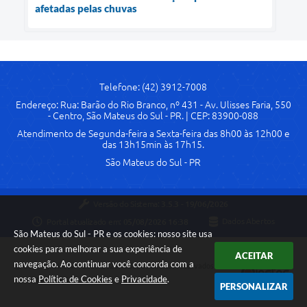
afetadas pelas chuvas
Telefone: (42) 3912-7008
Endereço: Rua: Barão do Rio Branco, nº 431 - Av. Ulisses Faria, 550
- Centro, São Mateus do Sul - PR. | CEP: 83900-088
Atendimento de Segunda-feira a Sexta-feira das 8h00 às 12h00 e
das 13h15min às 17h15.
São Mateus do Sul - PR
Versão do Sistema:
3.5.3 - 19/06/2026
Portal atualizado em:
05/08/2026 16:38
Dados Abertos
São Mateus do Sul - PR e os cookies: nosso site usa
cookies para melhorar a sua experiência de
ACEITAR
navegação. Ao continuar você concorda com a
Copyright Instar - 2006-2026. Todos os direitos reservados -
nossa
Política de Cookies
e
Privacidade
.
Instar Tecnologia
PERSONALIZAR