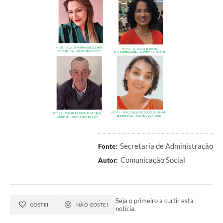
Links
Agenda
SIC
Notícias
Briefing de Ações, Divulgações e Eventos
Solicitação de Remoção: Instituições Escolares
Contato
Secretaria de Administração
Fonte:
Telefones Úteis
Comunicação Social
Autor:
Seja o primeiro a curtir esta
GOSTEI
NÃO GOSTEI
notícia.