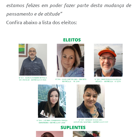
Recebimento de Recursos
estamos felizes em poder fazer parte desta mudança de
pensamento e de atitude”
Serviço de Informação ao Cidadão
Confira abaixo a lista dos eleitos:
Termos de Fomento
Galeria de Fotos
Audiências Públicas
Iluminação Pública
Arquivos para Download
Carta de Serviços
Galeria de Vídeos
Projetos
Legislação
Logo Prefeitura de São Mateus do Sul