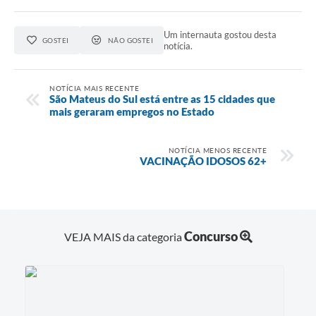
Links
Um internauta gostou desta
GOSTEI
NÃO GOSTEI
notícia.
Agenda
SIC
NOTÍCIA MAIS RECENTE
São Mateus do Sul está entre as 15 cidades que
Notícias
mais geraram empregos no Estado
Briefing de Ações, Divulgações e Eventos
NOTÍCIA MENOS RECENTE
VACINAÇÃO IDOSOS 62+
Solicitação de Remoção: Instituições Escolares
Contato
Telefones Úteis
Concurso
VEJA MAIS da categoria