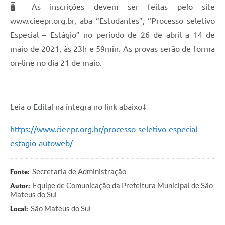
🖥️ As inscrições devem ser feitas pelo site
Recebimento de Recursos
www.cieepr.org.br, aba “Estudantes”, “Processo seletivo
Serviço de Informação ao Cidadão
Especial – Estágio” no período de 26 de abril a 14 de
Termos de Fomento
maio de 2021, às 23h e 59min. As provas serão de forma
on-line no dia 21 de maio.
Galeria de Fotos
Audiências Públicas
Iluminação Pública
Leia o Edital na íntegra no link abaixo⤵️
Arquivos para Download
https://www.cieepr.org.br/processo-seletivo-especial-
estagio-autoweb/
Carta de Serviços
Galeria de Vídeos
Secretaria de Administração
Fonte:
Projetos
Equipe de Comunicação da Prefeitura Municipal de São
Autor:
Mateus do Sul
Legislação
São Mateus do Sul
Local:
Logo Prefeitura de São Mateus do Sul