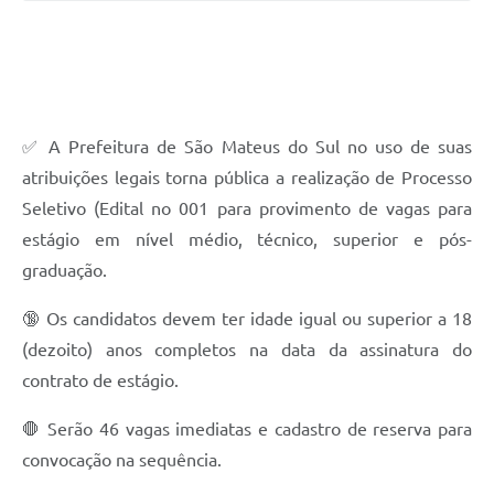
Solicitação de Remoção 2025/2026: Instituições Escolares
Chamamento Público para Artistas Locais
Projeto Nascente Viva
✅ A Prefeitura de São Mateus do Sul no uso de suas
Agência do Trabalhador
atribuições legais torna pública a realização de Processo
Seletivo (Edital no 001 para provimento de vagas para
Previdência Complementar
estágio em nível médio, técnico, superior e pós-
Cadastro para Castração
graduação.
Telefones Prefeitura Municipal
🔞 Os candidatos devem ter idade igual ou superior a 18
Feriados Municipais
(dezoito) anos completos na data da assinatura do
contrato de estágio.
Imprensa
Telefones Postos de Saúde
🛑 Serão 46 vagas imediatas e cadastro de reserva para
convocação na sequência.
Plantão das Funerárias