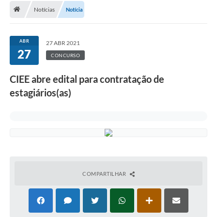
Notícias
Notícia
A Cidade
Transparência
ABR
27 ABR 2021
27
Secretarias
CONCURSO
Turismo
CIEE abre edital para contratação de
estagiários(as)
Ouvidoria
A Prefeitura
Editais
Legislação
Concursos
COMPARTILHAR
PSS Unificado 2025
PROGRAMA DE INCUBAÇÃO DA INCUBADORA DE STARTUPS
INOVA_SÃO MATEUS DO SUL