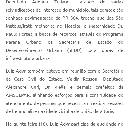
Deputado Ademar Traiano, tratando de várias
Recebimento de Recursos
reivindicações de interesse do município, tais como: a tão
Serviço de Informação ao Cidadão
sonhada pavimentação da PR 364, trecho que liga São
Mateus/Irati; melhorias no Hospital e Maternidade Dr.
Termos de Fomento
Paulo Fortes; a busca de recursos, através do Programa
Galeria de Fotos
Paraná Urbano da Secretaria de Estado do
Audiências Públicas
Desenvolvimento Urbano (SEDU), para obras de
infraestrutura urbana.
Iluminação Pública
Luiz Adyr também esteve em reunião com o Secretário
Arquivos para Download
da Casa Civil do Estado, Valdir Rossoni, Deputado
Carta de Serviços
Alexandre Curi, Dr. Riella e demais prefeitos da
Galeria de Vídeos
AMSULPAR, alinhando esforços para a continuidade do
atendimento de pessoas que necessitam realizar sessões
Projetos
de hemodiálise na cidade vizinha de União da Vitória.
Legislação
Na quinta-feira (16), Luiz Adyr participa da audiência no
Logo Prefeitura de São Mateus do Sul