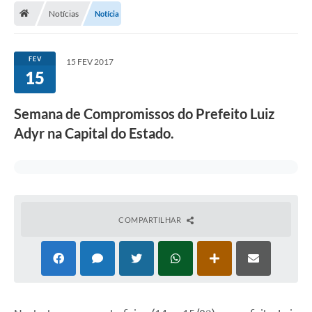
Notícias
Notícia
A Cidade
Transparência
FEV
15 FEV 2017
15
Secretarias
Turismo
Semana de Compromissos do Prefeito Luiz
Adyr na Capital do Estado.
Ouvidoria
A Prefeitura
Editais
Legislação
COMPARTILHAR
Concursos
PSS Unificado 2025
PROGRAMA DE INCUBAÇÃO DA INCUBADORA DE STARTUPS
INOVA_SÃO MATEUS DO SUL