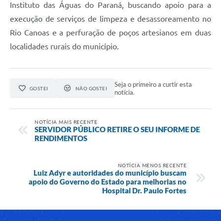
Instituto das Águas do Paraná, buscando apoio para a
Links
execução de serviços de limpeza e desassoreamento no
Rio Canoas e a perfuração de poços artesianos em duas
Agenda
localidades rurais do município.
SIC
Notícias
Seja o primeiro a curtir esta
GOSTEI
NÃO GOSTEI
notícia.
Briefing de Ações, Divulgações e Eventos
Solicitação de Remoção: Instituições Escolares
NOTÍCIA MAIS RECENTE
SERVIDOR PÚBLICO RETIRE O SEU INFORME DE
Contato
RENDIMENTOS
Telefones Úteis
NOTÍCIA MENOS RECENTE
Luiz Adyr e autoridades do município buscam
apoio do Governo do Estado para melhorias no
Hospital Dr. Paulo Fortes