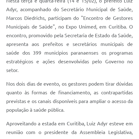
Nesta terça e quarta-feira (14 e 15/02), o prefeito Luiz
Adyr, acompanhado do Secretário Municipal de Saúde,
Solicitação de Remoção 2025/2026: Instituições Escolares
Marcos Diedrichs, participam do "Encontro de Gestores
Chamamento Público para Artistas Locais
Municipais de Saúde", no Expo Unimed, em Curitiba. O
Projeto Nascente Viva
encontro, promovido pela Secretaria de Estado da Saúde,
apresenta aos prefeitos e secretários municipais de
Agência do Trabalhador
saúde dos 399 municípios paranaenses os programas
Previdência Complementar
estratégicos e ações desenvolvidas pelo Governo no
setor.
Cadastro para Castração
Telefones Prefeitura Municipal
Nos dois dias de evento, os gestores podem tirar dúvidas
quanto às formas de financiamento, as contrapartidas
Feriados Municipais
previstas e os canais disponíveis para ampliar o acesso da
Imprensa
população à saúde pública.
Telefones Postos de Saúde
Aproveitando a estada em Curitiba, Luiz Adyr esteve em
Plantão das Funerárias
reunião com o presidente da Assembleia Legislativa,