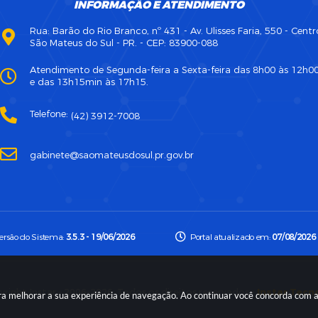
INFORMAÇÃO E ATENDIMENTO
Rua: Barão do Rio Branco, nº 431 - Av. Ulisses Faria, 550 - Centr
São Mateus do Sul - PR. - CEP: 83900-088
Atendimento de Segunda-feira a Sexta-feira das 8h00 às 12h0
e das 13h15min às 17h15.
Telefone:
(42) 3912-7008
gabinete@saomateusdosul.pr.gov.br
ersão do Sistema:
3.5.3 - 19/06/2026
Portal atualizado em:
07/08/2026 
right Instar - 2006-2026. Todos os direitos reservados -
Instar Tecn
para melhorar a sua experiência de navegação. Ao continuar você concorda com 