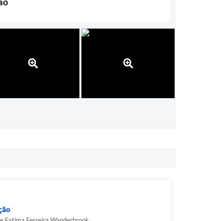
ão
ção
de Fatima Ferreira Wanderbrook