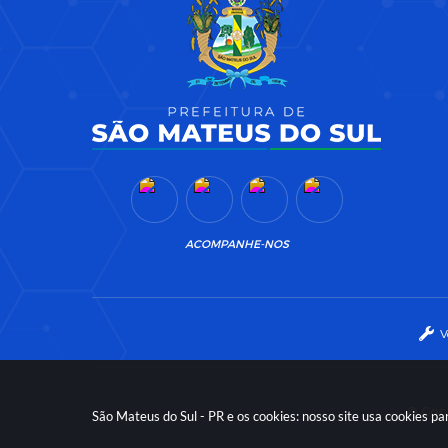
ACOMPANHE-NOS
V
© Copy
São Mateus do Sul - PR e os cookies: nosso site usa cookies 