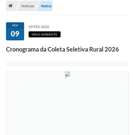
Notícias
Notícia
A Cidade
Transparência
FEV
09 FEV 2026
09
Secretarias
MEIO AMBIENTE
Turismo
Cronograma da Coleta Seletiva Rural 2026
Ouvidoria
A Prefeitura
Editais
Legislação
Concursos
PSS Unificado 2025
PROGRAMA DE INCUBAÇÃO DA INCUBADORA DE STARTUPS
INOVA_SÃO MATEUS DO SUL