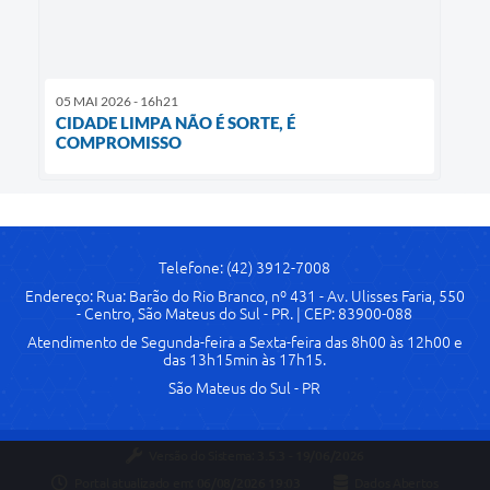
05 MAI 2026 - 16h21
CIDADE LIMPA NÃO É SORTE, É
COMPROMISSO
Telefone: (42) 3912-7008
Endereço: Rua: Barão do Rio Branco, nº 431 - Av. Ulisses Faria, 550
- Centro, São Mateus do Sul - PR. | CEP: 83900-088
Atendimento de Segunda-feira a Sexta-feira das 8h00 às 12h00 e
das 13h15min às 17h15.
São Mateus do Sul - PR
Versão do Sistema:
3.5.3 - 19/06/2026
Portal atualizado em:
06/08/2026 19:03
Dados Abertos