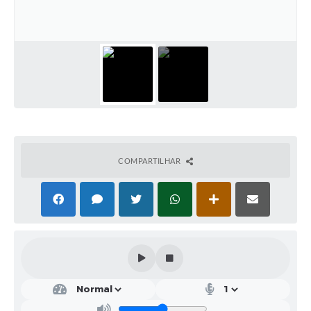
Solicitação de Remoção 2025/2026: Instituições Escolares
Chamamento Público para Artistas Locais
Projeto Nascente Viva
Agência do Trabalhador
Previdência Complementar
Cadastro para Castração
COMPARTILHAR
Telefones Prefeitura Municipal
Feriados Municipais
Imprensa
Telefones Postos de Saúde
Plantão das Funerárias