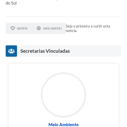
do Sul
Links
Agenda
Seja o primeiro a curtir esta
GOSTEI
NÃO GOSTEI
notícia.
SIC
Notícias
Secretarias Vinculadas
Briefing de Ações, Divulgações e Eventos
Solicitação de Remoção: Instituições Escolares
Contato
Telefones Úteis
Meio Ambiente