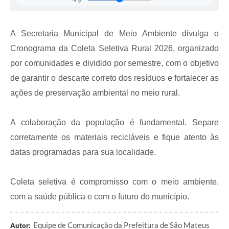
Recebimento de Recursos
Serviço de Informação ao Cidadão
A Secretaria Municipal de Meio Ambiente divulga o
Termos de Fomento
Cronograma da Coleta Seletiva Rural 2026, organizado
por comunidades e dividido por semestre, com o objetivo
Galeria de Fotos
de garantir o descarte correto dos resíduos e fortalecer as
Audiências Públicas
ações de preservação ambiental no meio rural.
Iluminação Pública
A colaboração da população é fundamental. Separe
Arquivos para Download
corretamente os materiais recicláveis e fique atento às
Carta de Serviços
datas programadas para sua localidade.
Galeria de Vídeos
Coleta seletiva é compromisso com o meio ambiente,
Projetos
com a saúde pública e com o futuro do município.
Legislação
Equipe de Comunicação da Prefeitura de São Mateus
Autor:
Logo Prefeitura de São Mateus do Sul