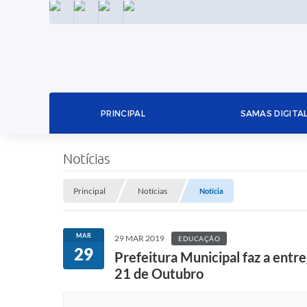
INSTAGRAM
FACEBOOK
LINKEDIN
TWITTER
PRINCIPAL
SAMAS DIGITA
Notícias
Principal
Notícias
Notícia
MAR
29 MAR 2019
EDUCAÇÃO
29
Prefeitura Municipal faz a entr
21 de Outubro