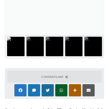
Solicitação de Remoção 2025/2026: Instituições Escolares
Chamamento Público para Artistas Locais
Projeto Nascente Viva
Agência do Trabalhador
Previdência Complementar
Cadastro para Castração
Telefones Prefeitura Municipal
Feriados Municipais
COMPARTILHAR
Imprensa
Telefones Postos de Saúde
Plantão das Funerárias