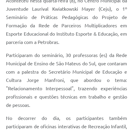
Aconteceu nesta quarta-feira (8), no Centro Municipal da
Recebimento de Recursos
Juventude Laurival Kwiatkowski Mayer (Ceju), o 1º
Serviço de Informação ao Cidadão
Seminário de Práticas Pedagógicas do Projeto de
Formação da Rede de Parceiros Multiplicadores em
Termos de Fomento
Esporte Educacional do Instituto Esporte & Educação, em
Galeria de Fotos
parceria com a Petrobras.
Audiências Públicas
Participaram do seminário, 30 professoras (es) da Rede
Iluminação Pública
Municipal de Ensino de São Mateus do Sul, que contaram
com a palestra do Secretário Municipal de Educação e
Arquivos para Download
Cultura Jorge Manfroni, que abordou o tema:
Carta de Serviços
"Relacionamento Interpessoal", trazendo experiências
profissionais e questões técnicas em trabalho e gestão
Galeria de Vídeos
de pessoas.
Projetos
No decorrer do dia, os participantes também
Legislação
participaram de oficinas interativas de Recreação Infantil,
Logo Prefeitura de São Mateus do Sul