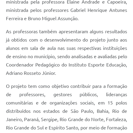
ministrada pela professora Elaine Andrade e Capoeira,
ministrada pelos professores Gabriel Henrique Antunes
Links
Ferreira e Bruno Miguel Assunção.
Agenda
As professoras também apresentaram alguns resultados
SIC
já obtidos com o desenvolvimento do projeto junto aos
Notícias
alunos em sala de aula nas suas respectivas instituições
de ensino no município, sendo analisadas e avaliadas pelo
Briefing de Ações, Divulgações e Eventos
Coordenador Pedagógico do Instituto Esporte Educação,
Solicitação de Remoção: Instituições Escolares
Adriano Rosseto Júnior.
Contato
O projeto tem como objetivo contribuir para a formação
Telefones Úteis
de professores, gestores públicos, lideranças
comunitárias e de organizações sociais, em 15 polos
distribuídos nos estados de São Paulo, Bahia, Rio de
Janeiro, Paraná, Sergipe, Rio Grande do Norte, Fortaleza,
Rio Grande do Sul e Espírito Santo, por meio de formação