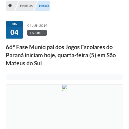
Notícias
Notícia
A Cidade
Transparência
JUN
04 JUN 2019
04
Secretarias
ESPORTE
Turismo
66º Fase Municipal dos Jogos Escolares do
Paraná iniciam hoje, quarta-feira (5) em São
Ouvidoria
Mateus do Sul
A Prefeitura
Editais
Legislação
Concursos
PSS Unificado 2025
PROGRAMA DE INCUBAÇÃO DA INCUBADORA DE STARTUPS
INOVA_SÃO MATEUS DO SUL