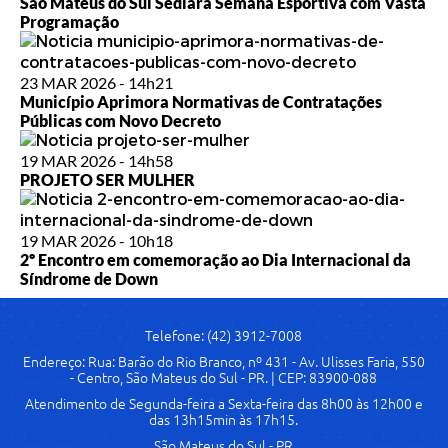
São Mateus do Sul Sediará Semana Esportiva com Vasta
Programação
23 MAR 2026 - 14h21
Município Aprimora Normativas de Contratações
Públicas com Novo Decreto
19 MAR 2026 - 14h58
PROJETO SER MULHER
19 MAR 2026 - 10h18
2º Encontro em comemoração ao Dia Internacional da
Síndrome de Down
Telefone: (42) 3912-7008
Endereço: Rua: Barão do Rio Branco, nº 431 - Av. Ulisses Faria, 550
- Centro, São Mateus do Sul - PR. | CEP: 83900-088
Atendimento de Segunda-feira a Sexta-feira das 8h00 às 12h00 e
das 13h15min às 17h15.
São Mateus do Sul - PR