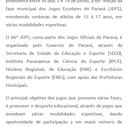
promoverá entre os dias 5 e 14 de junho, a 66º edição da
Recebimento de Recursos
fase municipal dos Jogos Escolares do Paraná (JEPS),
Serviço de Informação ao Cidadão
envolvendo centenas de atletas de 12 à 17 anos, em
várias modalidades esportivas.
Termos de Fomento
O 66º JEPS, como parte dos Jogos Oficiais do Paraná, é
Galeria de Fotos
organizado pelo Governo do Paraná, através da
Audiências Públicas
Secretaria de Estado da Educação e Esporte (SEED),
Iluminação Pública
Instituto Paranaense de Ciência do Esporte (IPCE),
Núcleos Regionais de Educação (NRE) e Escritórios
Arquivos para Download
Regionais do Esporte (EREs), com apoio das Prefeituras
Carta de Serviços
Municipais.
Galeria de Vídeos
O principal objetivo dos jogos que possuem várias fases,
Projetos
é promover o desporto educacional, através de jogos que
envolvam várias modalidades esportivas, dando
Legislação
oportunidade de participação a um maior número de
Logo Prefeitura de São Mateus do Sul