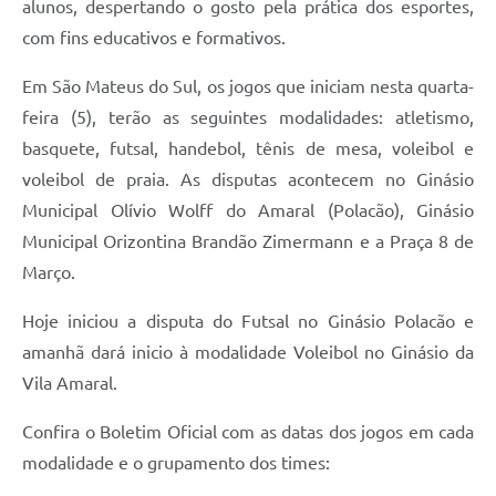
alunos, despertando o gosto pela prática dos esportes,
com fins educativos e formativos.
Links
Agenda
Em São Mateus do Sul, os jogos que iniciam nesta quarta-
feira (5), terão as seguintes modalidades: atletismo,
SIC
basquete, futsal, handebol, tênis de mesa, voleibol e
Notícias
voleibol de praia. As disputas acontecem no Ginásio
Municipal Olívio Wolff do Amaral (Polacão), Ginásio
Briefing de Ações, Divulgações e Eventos
Municipal Orizontina Brandão Zimermann e a Praça 8 de
Solicitação de Remoção: Instituições Escolares
Março.
Contato
Hoje iniciou a disputa do Futsal no Ginásio Polacão e
Telefones Úteis
amanhã dará inicio à modalidade Voleibol no Ginásio da
Vila Amaral.
Confira o Boletim Oficial com as datas dos jogos em cada
modalidade e o grupamento dos times: