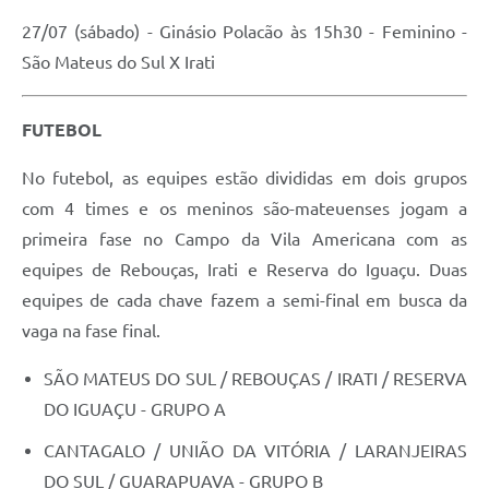
27/07 (sábado) - Ginásio Polacão às 15h30 - Feminino -
Links
São Mateus do Sul X Irati
Agenda
SIC
FUTEBOL
Notícias
No futebol, as equipes estão divididas em dois grupos
Briefing de Ações, Divulgações e Eventos
com 4 times e os meninos são-mateuenses jogam a
primeira fase no Campo da Vila Americana com as
Solicitação de Remoção: Instituições Escolares
equipes de Rebouças, Irati e Reserva do Iguaçu. Duas
Contato
equipes de cada chave fazem a semi-final em busca da
vaga na fase final.
Telefones Úteis
SÃO MATEUS DO SUL / REBOUÇAS / IRATI / RESERVA
DO IGUAÇU - GRUPO A
CANTAGALO / UNIÃO DA VITÓRIA / LARANJEIRAS
DO SUL / GUARAPUAVA - GRUPO B