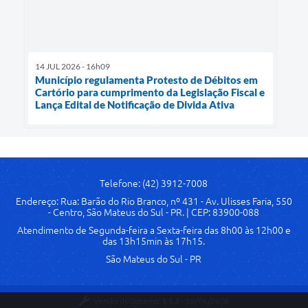
14 JUL 2026 - 16h09
Município regulamenta Protesto de Débitos em
Cartório para cumprimento da Legislação Fiscal e
Lança Edital de Notificação de Divida Ativa
Telefone: (42) 3912-7008
Endereço: Rua: Barão do Rio Branco, nº 431 - Av. Ulisses Faria, 550
- Centro, São Mateus do Sul - PR. | CEP: 83900-088
Atendimento de Segunda-feira a Sexta-feira das 8h00 às 12h00 e
das 13h15min às 17h15.
São Mateus do Sul - PR
Versão do Sistema:
3.5.3 - 19/06/2026