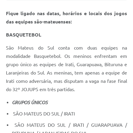
Solicitação de Remoção 2025/2026: Instituições Escolares
Fique ligado nas datas, horários e locais dos jogos
Chamamento Público para Artistas Locais
das equipes são-mateuenses:
Projeto Nascente Viva
BASQUETEBOL
Agência do Trabalhador
São Mateus do Sul conta com duas equipes na
modalidade Basquetebol. Os meninos enfrentam em
Previdência Complementar
grupo único as equipes de Irati, Guarapuava, Bituruna e
Cadastro para Castração
Laranjeiras do Sul. As meninas, tem apenas a equipe de
Telefones Prefeitura Municipal
Irati como adversária, mas disputam a vaga na fase final
do 32º JOJUPS em três partidas.
Feriados Municipais
GRUPOS ÚNICOS
Imprensa
SÃO MATEUS DO SUL / IRATI
Telefones Postos de Saúde
SÃO MATEUS DO SUL / IRATI / GUARAPUAVA /
Plantão das Funerárias