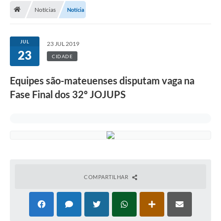
Notícias
Notícia
A Cidade
Transparência
JUL
23 JUL 2019
23
Secretarias
CIDADE
Turismo
Equipes são-mateuenses disputam vaga na
Fase Final dos 32º JOJUPS
Ouvidoria
A Prefeitura
Editais
Legislação
Concursos
COMPARTILHAR
PSS Unificado 2025
PROGRAMA DE INCUBAÇÃO DA INCUBADORA DE STARTUPS
INOVA_SÃO MATEUS DO SUL