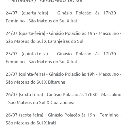
BITURUNA / LARANJEIRAS DO SUL
Recebimento de Recursos
24/07 (quarta-feira) - Ginásio Polacão às 17h30 -
Serviço de Informação ao Cidadão
Feminino - São Mateus do Sul X Irati
Termos de Fomento
24/07 (quarta-feira) - Ginásio Polacão às 19h - Masculino -
Galeria de Fotos
São Mateus do Sul X Laranjeiras do Sul
Audiências Públicas
25/07 (quinta-feira) - Ginásio Polacão às 17h30 -
Iluminação Pública
Feminino - São Mateus do Sul X Irati
Arquivos para Download
25/07 (quinta-feira) - Ginásio Polacão às 19h - Masculino -
Carta de Serviços
São Mateus do Sul X Bituruna
Galeria de Vídeos
26/07 (sexta-feira) - Ginásio Polacão às 17h30 - Masculino
- São Mateus do Sul X Guarapuava
Projetos
Legislação
26/07 (sexta-feira) - Ginásio Polacão às 19h - Feminino -
São Mateus do Sul X Irati
Logo Prefeitura de São Mateus do Sul