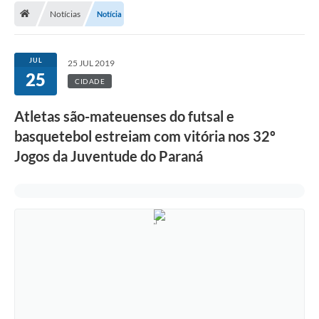
Notícias
Notícia
A Cidade
Transparência
JUL
25 JUL 2019
25
Secretarias
CIDADE
Turismo
Atletas são-mateuenses do futsal e
basquetebol estreiam com vitória nos 32º
Ouvidoria
Jogos da Juventude do Paraná
A Prefeitura
Editais
Legislação
Concursos
PSS Unificado 2025
PROGRAMA DE INCUBAÇÃO DA INCUBADORA DE STARTUPS
INOVA_SÃO MATEUS DO SUL