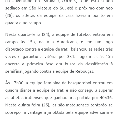
da Juventude do Paraná (JOJUP"s), que está sendo
Recebimento de Recursos
sediado em São Mateus do Sul até o próximo domingo
Serviço de Informação ao Cidadão
(28), os atletas da equipe da casa fizeram bonito em
quadra e no campo.
Termos de Fomento
Nesta quarta-feira (24), a equipe de futebol entrou em
Galeria de Fotos
campo às 15h, na Vila Americana, e em um jogo
Audiências Públicas
disputado contra a equipe de Irati, balançou as redes três
Iluminação Pública
vezes e garantiu a vitória por 3×1. Logo mais às 15h
encerra a primeira fase em busca da classificação à
Arquivos para Download
semifinal jogando contra a equipe de Rebouças.
Carta de Serviços
Às 17h30, a equipe feminina de basquetebol entrou em
Galeria de Vídeos
quadra diante a equipe de Irati e não conseguiu superar
Projetos
as atletas iratienses que ganharam a partida por 40×36.
Nesta quinta-feira (25), as são-mateuenses tentarão se
Legislação
sobrepor à vantagem já obtida pela equipe adversária e
Logo Prefeitura de São Mateus do Sul