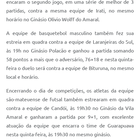
encaram o segundo jogo, em uma série de melhor de 3
partidas, contra a mesma equipe de Irati, no mesmo
Links
horário no Ginásio Olívio Wolff do Amaral.
Agenda
A equipe de basquetebol masculino também fez sua
SIC
estreia em quadra contra a equipe de Laranjeiras do Sul,
Notícias
às 19h no Ginásio Polacão e ganhou a partida somando
58 pontos a mais que o adversário, 76×18 e nesta quinta-
Briefing de Ações, Divulgações e Eventos
feira o duelo será contra a equipe de Bituruna, no mesmo
Solicitação de Remoção: Instituições Escolares
local e horário.
Contato
Encerrando o dia de competições, os atletas da equipe
Telefones Úteis
são-mateuense de futsal também estrearam em quadra
contra a equipe de Candói, às 19h30 no Ginásio da Vila
Amaral e ganharam a partida por 9×1, com excelente
atuação da equipe que encarra o time de Guarapuava
nesta quinta-feira, às 19h30 no mesmo ginásio.