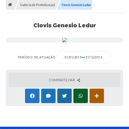
Galeria de Prefeitos(as)
Clovis Genesio Ledur
A Cidade
Transparência
Clovis Genesio Ledur
Secretarias
Turismo
Ouvidoria
PERÍODO DE ATUAÇÃO
01/01/2013
31/12/2016
A Prefeitura
Editais
COMPARTILHAR
Legislação
Concursos
PSS Unificado 2025
PROGRAMA DE INCUBAÇÃO DA INCUBADORA DE STARTUPS
INOVA_SÃO MATEUS DO SUL