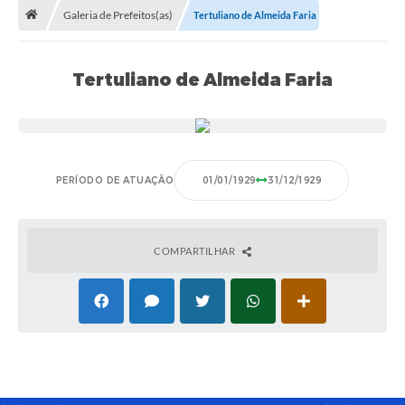
Galeria de Prefeitos(as)
Tertuliano de Almeida Faria
A Cidade
Transparência
Tertuliano de Almeida Faria
Secretarias
Turismo
Ouvidoria
PERÍODO DE ATUAÇÃO
01/01/1929
31/12/1929
A Prefeitura
Editais
COMPARTILHAR
Legislação
Concursos
PSS Unificado 2025
PROGRAMA DE INCUBAÇÃO DA INCUBADORA DE STARTUPS
INOVA_SÃO MATEUS DO SUL