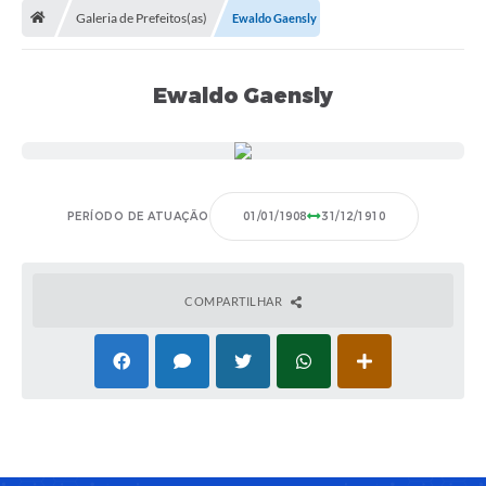
Galeria de Prefeitos(as)
Ewaldo Gaensly
A Cidade
Transparência
Ewaldo Gaensly
Secretarias
Turismo
Ouvidoria
PERÍODO DE ATUAÇÃO
01/01/1908
31/12/1910
A Prefeitura
Editais
COMPARTILHAR
Legislação
Concursos
PSS Unificado 2025
PROGRAMA DE INCUBAÇÃO DA INCUBADORA DE STARTUPS
INOVA_SÃO MATEUS DO SUL