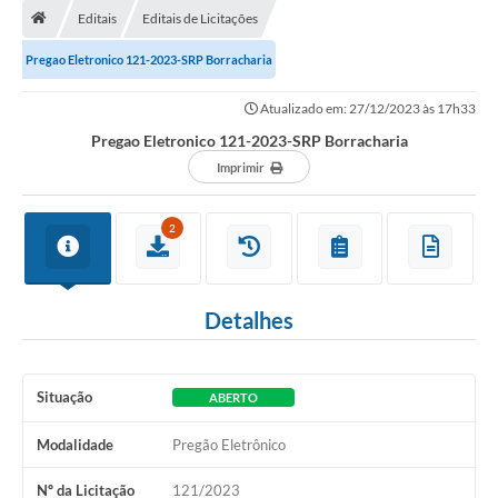
Editais
Editais de Licitações
A Cidade
Pregao Eletronico 121-2023-SRP Borracharia
Transparência
Atualizado em: 27/12/2023 às 17h33
Secretarias
Pregao Eletronico 121-2023-SRP Borracharia
Turismo
Imprimir
Ouvidoria
2
A Prefeitura
Editais
Detalhes
Legislação
Concursos
Situação
ABERTO
PSS Unificado 2025
Modalidade
Pregão Eletrônico
PROGRAMA DE INCUBAÇÃO DA INCUBADORA DE STARTUPS
Nº da Licitação
121/2023
INOVA_SÃO MATEUS DO SUL