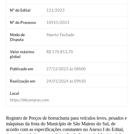
Solicitação de Remoção 2025/2026: Instituições Escolares
Nº do Edital
121/2023
Chamamento Público para Artistas Locais
Nº do Processo
10925/2023
Projeto Nascente Viva
Modo de
Aberto-Fechado
Disputa
Agência do Trabalhador
Valor máximo
R$ 570.853,70
Previdência Complementar
global
Cadastro para Castração
Publicado em
27/12/2023 às 08h00
Telefones Prefeitura Municipal
Realização em
24/01/2024 às 09h30
Feriados Municipais
Local
https://bllcompras.com
Imprensa
Telefones Postos de Saúde
Registro de Preços de borracharia para veículos leves, pesados e
máquinas da frota do Município de São Mateus do Sul, de
Plantão das Funerárias
acordo com as especificações constantes no Anexo I do Edital,