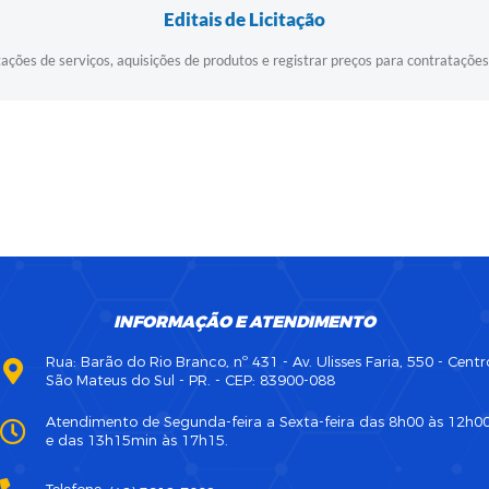
Editais de Licitação
ações de serviços, aquisições de produtos e registrar preços para contratações
INFORMAÇÃO E ATENDIMENTO
Rua: Barão do Rio Branco, nº 431 - Av. Ulisses Faria, 550 - Centr
São Mateus do Sul - PR. - CEP: 83900-088
Atendimento de Segunda-feira a Sexta-feira das 8h00 às 12h0
e das 13h15min às 17h15.