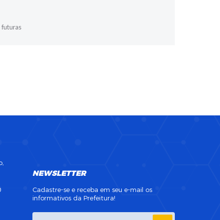
 futuras
o,
NEWSLETTER
0
Cadastre-se e receba em seu e-mail os
informativos da Prefeitura!