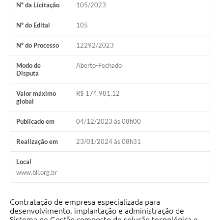
Nº da Licitação
105/2023
Solicitação de Remoção 2025/2026: Instituições Escolares
Nº do Edital
105
Chamamento Público para Artistas Locais
Nº do Processo
12292/2023
Projeto Nascente Viva
Modo de
Aberto-Fechado
Disputa
Agência do Trabalhador
Previdência Complementar
Valor máximo
R$ 174.981,12
global
Cadastro para Castração
Publicado em
04/12/2023 às 08h00
Telefones Prefeitura Municipal
Realização em
23/01/2024 às 08h31
Feriados Municipais
Local
Imprensa
www.bll.org.br
Telefones Postos de Saúde
Contratação de empresa especializada para
Plantão das Funerárias
desenvolvimento, implantação e administração de
Sistema de Gestão composto de solução tecnológica e