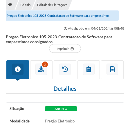
Editais
Editais de Licitações
A Cidade
Pregao Eletronico 105-2023-Contratacao de Software para emprestimos
Transparência
consignados
Atualizado em: 04/01/2024 às 08h48
Secretarias
Pregao Eletronico 105-2023-Contratacao de Software para
emprestimos consignados
Turismo
Imprimir
Ouvidoria
3
A Prefeitura
Editais
Detalhes
Legislação
Concursos
Situação
ABERTO
PSS Unificado 2025
Modalidade
Pregão Eletrônico
PROGRAMA DE INCUBAÇÃO DA INCUBADORA DE STARTUPS
INOVA_SÃO MATEUS DO SUL