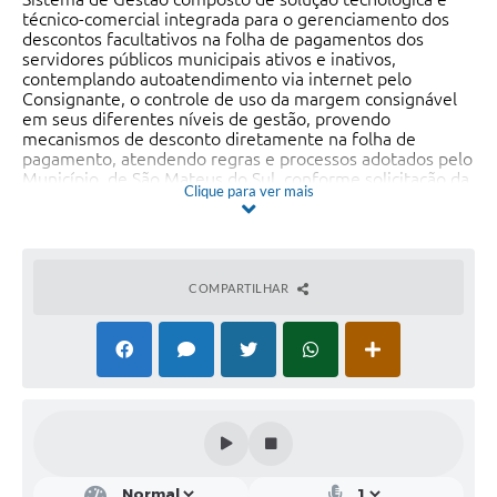
Recebimento de Recursos
técnico-comercial integrada para o gerenciamento dos
descontos facultativos na folha de pagamentos dos
servidores públicos municipais ativos e inativos,
Serviço de Informação ao Cidadão
contemplando autoatendimento via internet pelo
Consignante, o controle de uso da margem consignável
Termos de Fomento
em seus diferentes níveis de gestão, provendo
mecanismos de desconto diretamente na folha de
Galeria de Fotos
pagamento, atendendo regras e processos adotados pelo
Município de São Mateus do Sul, conforme solicitação da
Audiências Públicas
Clique para ver mais
Secretaria Municipal de Planejamento – Departamento
de Recursos Humanos.
Iluminação Pública
Arquivos para Download
COMPARTILHAR
Carta de Serviços
Galeria de Vídeos
Projetos
Legislação
Logo Prefeitura de São Mateus do Sul