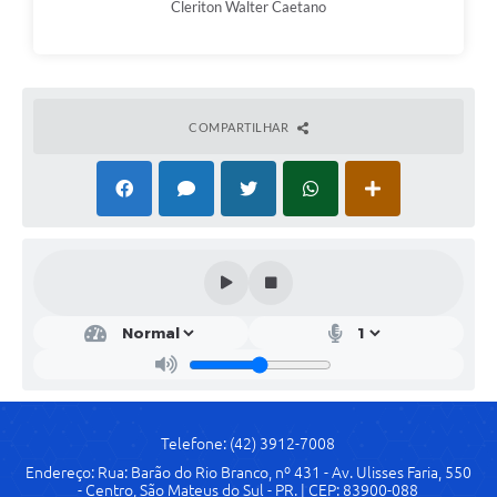
Cleriton Walter Caetano
Links
Agenda
SIC
COMPARTILHAR
Notícias
Briefing de Ações, Divulgações e Eventos
Solicitação de Remoção: Instituições Escolares
Contato
Telefones Úteis
Telefone: (42) 3912-7008
Endereço: Rua: Barão do Rio Branco, nº 431 - Av. Ulisses Faria, 550
- Centro, São Mateus do Sul - PR. | CEP: 83900-088