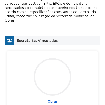
corretiva, combustível, EPI’s, EPC’s e demais itens
Recebimento de Recursos
necessários ao completo desempenho dos trabalhos, de
acordo com as especificações constantes do Anexo I do
Serviço de Informação ao Cidadão
Edital, conforme solicitação da Secretaria Municipal de
Obras.
Termos de Fomento
Galeria de Fotos
Audiências Públicas
Secretarias Vinculadas
Iluminação Pública
Arquivos para Download
Carta de Serviços
Galeria de Vídeos
Projetos
Legislação
Obras
Logo Prefeitura de São Mateus do Sul