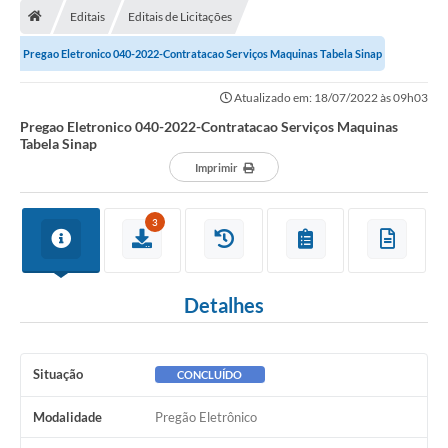
Editais
Editais de Licitações
A Cidade
Pregao Eletronico 040-2022-Contratacao Serviços Maquinas Tabela Sinap
Transparência
Atualizado em: 18/07/2022 às 09h03
Secretarias
Pregao Eletronico 040-2022-Contratacao Serviços Maquinas
Tabela Sinap
Turismo
Imprimir
Ouvidoria
3
A Prefeitura
Editais
Detalhes
Legislação
Concursos
Situação
CONCLUÍDO
PSS Unificado 2025
Modalidade
Pregão Eletrônico
PROGRAMA DE INCUBAÇÃO DA INCUBADORA DE STARTUPS
INOVA_SÃO MATEUS DO SUL