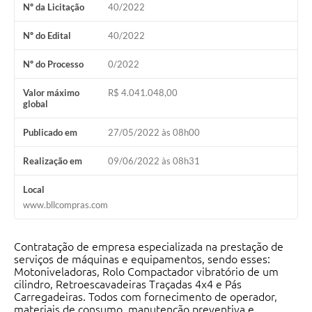
Nº da Licitação
40/2022
Solicitação de Remoção 2025/2026: Instituições Escolares
Nº do Edital
40/2022
Chamamento Público para Artistas Locais
Nº do Processo
0/2022
Projeto Nascente Viva
Valor máximo
R$ 4.041.048,00
global
Agência do Trabalhador
Previdência Complementar
Publicado em
27/05/2022 às 08h00
Cadastro para Castração
Realização em
09/06/2022 às 08h31
Telefones Prefeitura Municipal
Local
www.bllcompras.com
Feriados Municipais
Imprensa
Contratação de empresa especializada na prestação de
serviços de máquinas e equipamentos, sendo esses:
Telefones Postos de Saúde
Motoniveladoras, Rolo Compactador vibratório de um
cilindro, Retroescavadeiras Traçadas 4x4 e Pás
Plantão das Funerárias
Carregadeiras. Todos com fornecimento de operador,
materiais de consumo, manutenção preventiva e