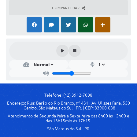
COMPARTILHAR
Links
Agenda
SIC
Notícias
Briefing de Ações, Divulgações e Eventos
Solicitação de Remoção: Instituições Escolares
Contato
Telefones Úteis
Telefone: (42) 3912-7008
Endereço: Rua: Barão do Rio Branco, nº 431 - Av. Ulisses Faria, 550
- Centro, São Mateus do Sul - PR. | CEP: 83900-088
Atendimento de Segunda-feira a Sexta-feira das 8h00 às 12h00 e
das 13h15min às 17h15.
São Mateus do Sul - PR