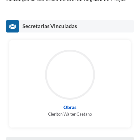
Recebimento de Recursos
Serviço de Informação ao Cidadão
Secretarias Vinculadas
Termos de Fomento
Galeria de Fotos
Audiências Públicas
Iluminação Pública
Arquivos para Download
Carta de Serviços
Galeria de Vídeos
Obras
Projetos
Cleriton Walter Caetano
Legislação
Logo Prefeitura de São Mateus do Sul