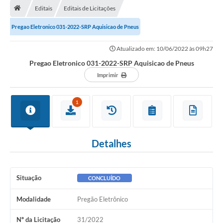
Editais
Editais de Licitações
A Cidade
Pregao Eletronico 031-2022-SRP Aquisicao de Pneus
Transparência
Atualizado em: 10/06/2022 às 09h27
Secretarias
Pregao Eletronico 031-2022-SRP Aquisicao de Pneus
Turismo
Imprimir
Ouvidoria
1
A Prefeitura
Editais
Detalhes
Legislação
Concursos
Situação
CONCLUÍDO
PSS Unificado 2025
Modalidade
Pregão Eletrônico
PROGRAMA DE INCUBAÇÃO DA INCUBADORA DE STARTUPS
Nº da Licitação
31/2022
INOVA_SÃO MATEUS DO SUL