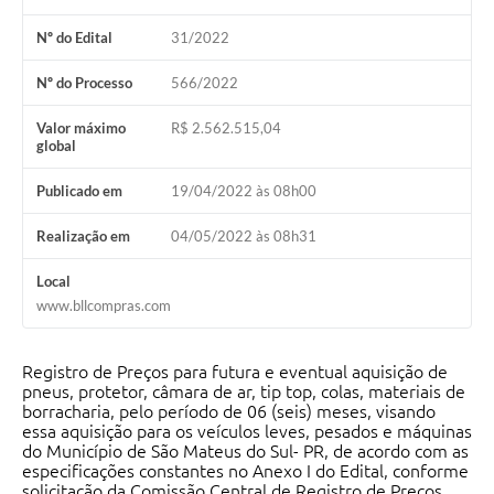
Solicitação de Remoção 2025/2026: Instituições Escolares
Nº do Edital
31/2022
Chamamento Público para Artistas Locais
Nº do Processo
566/2022
Projeto Nascente Viva
Valor máximo
R$ 2.562.515,04
global
Agência do Trabalhador
Publicado em
19/04/2022 às 08h00
Previdência Complementar
Realização em
04/05/2022 às 08h31
Cadastro para Castração
Local
Telefones Prefeitura Municipal
www.bllcompras.com
Feriados Municipais
Registro de Preços para futura e eventual aquisição de
Imprensa
pneus, protetor, câmara de ar, tip top, colas, materiais de
borracharia, pelo período de 06 (seis) meses, visando
Telefones Postos de Saúde
essa aquisição para os veículos leves, pesados e máquinas
do Município de São Mateus do Sul- PR, de acordo com as
Plantão das Funerárias
especificações constantes no Anexo I do Edital, conforme
solicitação da Comissão Central de Registro de Preços.