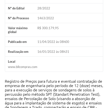
Solicitação de Remoção 2025/2026: Instituições Escolares
Nº do Edital
28/2022
Chamamento Público para Artistas Locais
Nº do Processo
1463/2022
Projeto Nascente Viva
Valor máximo
R$ 300.179,95
global
Agência do Trabalhador
Publicado em
11/04/2022 às 08h00
Previdência Complementar
Realização em
16/05/2022 às 08h31
Cadastro para Castração
Local
Telefones Prefeitura Municipal
www.bllcompras.com
Feriados Municipais
Registro de Preços para futura e eventual contratação de
Imprensa
empresa de engenharia pelo período de 12 (doze) meses,
para a execução de serviços de sondagens de solos à
Telefones Postos de Saúde
percussão pelo método SPT (Standart Penetration Test),
ensaios de Percolação de Solo (visando a absorção de
Plantão das Funerárias
água para a implantação de sistema de esgoto) e ensaios
de Sondagem a Trado, compactação e ensaio de CBR -