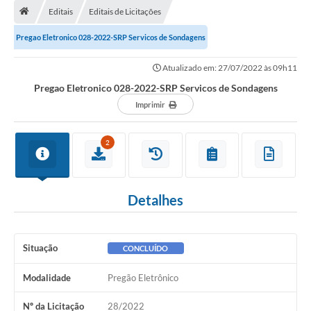
Editais
Editais de Licitações
A Cidade
Pregao Eletronico 028-2022-SRP Servicos de Sondagens
Transparência
Atualizado em: 27/07/2022 às 09h11
Secretarias
Pregao Eletronico 028-2022-SRP Servicos de Sondagens
Turismo
Imprimir
Ouvidoria
2
A Prefeitura
Editais
Detalhes
Legislação
Concursos
Situação
CONCLUÍDO
PSS Unificado 2025
Modalidade
Pregão Eletrônico
PROGRAMA DE INCUBAÇÃO DA INCUBADORA DE STARTUPS
Nº da Licitação
28/2022
INOVA_SÃO MATEUS DO SUL