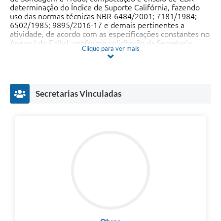
Recebimento de Recursos
determinação do Índice de Suporte Califórnia, fazendo
uso das normas técnicas NBR-6484/2001; 7181/1984;
6502/1985; 9895/2016-17 e demais pertinentes a
Serviço de Informação ao Cidadão
atividade, de acordo com as especificações constantes no
Anexo I do Edital, conforme solicitação da Secretaria
Termos de Fomento
Clique para ver mais
Municipal de Obras.
Galeria de Fotos
Audiências Públicas
Secretarias Vinculadas
Iluminação Pública
Arquivos para Download
Carta de Serviços
Galeria de Vídeos
Projetos
Legislação
Logo Prefeitura de São Mateus do Sul