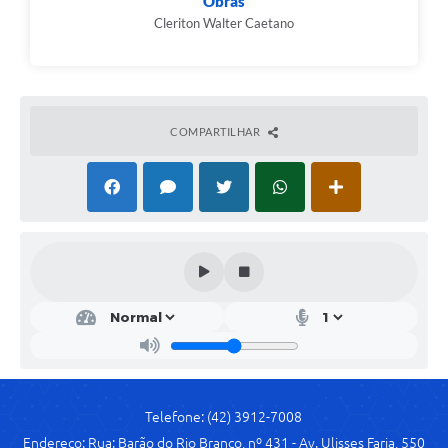
Obras
Cleriton Walter Caetano
Links
Agenda
SIC
COMPARTILHAR
Notícias
Briefing de Ações, Divulgações e Eventos
Solicitação de Remoção: Instituições Escolares
Contato
Telefones Úteis
Telefone: (42) 3912-7008
Endereço: Rua: Barão do Rio Branco, nº 431 - Av. Ulisses Faria, 550