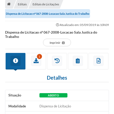
Editais
Editais de Licitações
A Cidade
Dispensa de Licitacao nº 067-2008-Locacao Sala Justica do Trabalho
Transparência
Atualizado em: 05/09/2019 às 10h09
Secretarias
Dispensa de Licitacao nº 067-2008-Locacao Sala Justica do
Trabalho
Turismo
Imprimir
Ouvidoria
1
A Prefeitura
Editais
Detalhes
Legislação
Concursos
Situação
ABERTO
PSS Unificado 2025
Modalidade
Dispensa de Licitação
PROGRAMA DE INCUBAÇÃO DA INCUBADORA DE STARTUPS
INOVA_SÃO MATEUS DO SUL