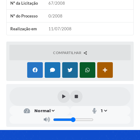
Nº da Licitação
67/2008
Solicitação de Remoção 2025/2026: Instituições Escolares
Nº do Processo
0/2008
Chamamento Público para Artistas Locais
Realização em
11/07/2008
Projeto Nascente Viva
Agência do Trabalhador
COMPARTILHAR
Previdência Complementar
Cadastro para Castração
Telefones Prefeitura Municipal
Feriados Municipais
Imprensa
Telefones Postos de Saúde
Plantão das Funerárias