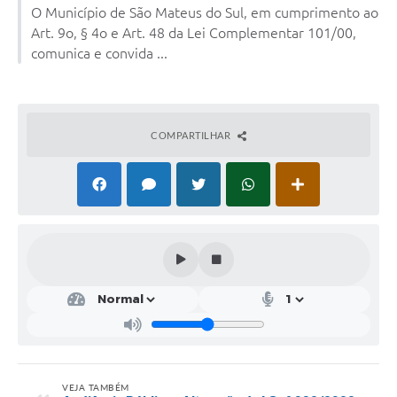
O Município de São Mateus do Sul, em cumprimento ao
Solicitação de Remoção 2025/2026: Instituições Escolares
Art. 9o, § 4o e Art. 48 da Lei Complementar 101/00,
comunica e convida ...
Chamamento Público para Artistas Locais
Projeto Nascente Viva
Agência do Trabalhador
COMPARTILHAR
Previdência Complementar
Cadastro para Castração
Telefones Prefeitura Municipal
Feriados Municipais
Imprensa
Telefones Postos de Saúde
Plantão das Funerárias
VEJA TAMBÉM