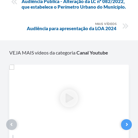
Audiência Pública - Alteração da LC nº 082/2022,
Recebimento de Recursos
que estabelece o Perímetro Urbano do Município.
Serviço de Informação ao Cidadão
MAIS VÍDEOS
Audiência para apresentação da LOA 2024
Termos de Fomento
Galeria de Fotos
VEJA MAIS vídeos da categoria
Canal Youtube
Audiências Públicas
Iluminação Pública
Arquivos para Download
Carta de Serviços
Galeria de Vídeos
Projetos
Legislação
Logo Prefeitura de São Mateus do Sul