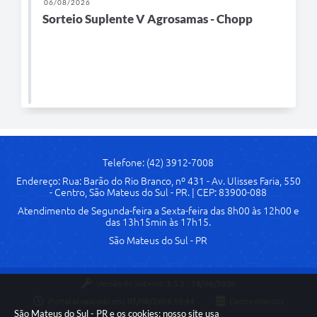
06/08/2026
Sorteio Suplente V Agrosamas - Chopp
Links
Agenda
SIC
Notícias
Briefing de Ações, Divulgações e Eventos
Solicitação de Remoção: Instituições Escolares
Telefone: (42) 3912-7008
Endereço: Rua: Barão do Rio Branco, nº 431 - Av. Ulisses Faria, 550
Contato
- Centro, São Mateus do Sul - PR. | CEP: 83900-088
Atendimento de Segunda-feira a Sexta-feira das 8h00 às 12h00 e
Telefones Úteis
das 13h15min às 17h15.
São Mateus do Sul - PR
Versão do Sistema:
3.5.3 - 19/06/2026
Portal atualizado em:
07/08/2026 16:44
Dados Abertos
São Mateus do Sul - PR e os cookies: nosso site usa