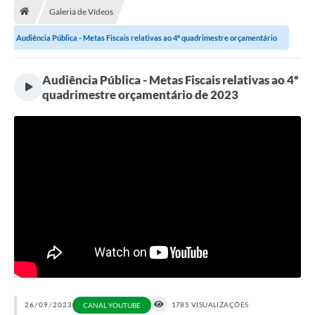
Galeria de Vídeos
A Cidade
Audiência Pública - Metas Fiscais relativas ao 4º quadrimestre orçamentário
Transparência
de...
Audiência Pública - Metas Fiscais relativas ao 4º
Secretarias
quadrimestre orçamentário de 2023
Turismo
Ouvidoria
A Prefeitura
Editais
Legislação
Concursos
PSS Unificado 2025
PROGRAMA DE INCUBAÇÃO DA INCUBADORA DE STARTUPS
26/09/2023
1785 VISUALIZAÇÕES
CANAL YOUTUBE
INOVA_SÃO MATEUS DO SUL