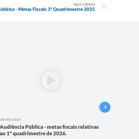
MAIS VÍDEOS
úbkica - Metas Fiscais 3º Quadrimestre 2025
30/05/2026
13/05/202
Audiência Pública - metas fiscais relativas
Audiênc
ao 1º quadrimestre de 2026.
Rio Can