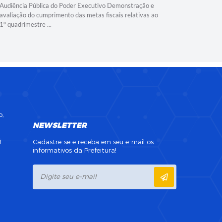
Audiência Pública do Poder Executivo Demonstração e
Essa é uma
avaliação do cumprimento das metas fiscais relativas ao
escoamento
1º quadrimestre ...
minimizar i
o,
NEWSLETTER
0
Cadastre-se e receba em seu e-mail os
informativos da Prefeitura!