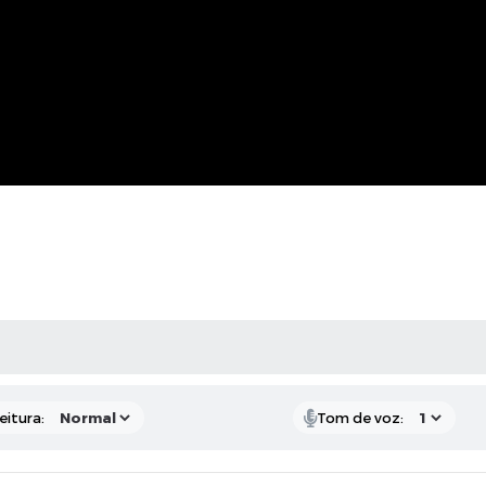
 MÍDIAS
eitura:
Tom de voz: