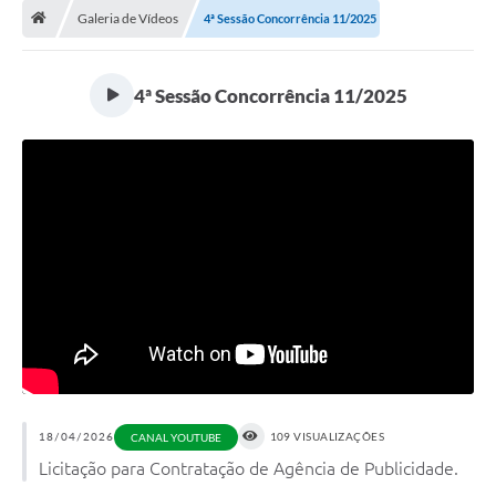
Galeria de Vídeos
4ª Sessão Concorrência 11/2025
A Cidade
Transparência
4ª Sessão Concorrência 11/2025
Secretarias
Turismo
Ouvidoria
A Prefeitura
Editais
Legislação
Concursos
PSS Unificado 2025
18/04/2026
109 VISUALIZAÇÕES
CANAL YOUTUBE
Licitação para Contratação de Agência de Publicidade.
PROGRAMA DE INCUBAÇÃO DA INCUBADORA DE STARTUPS
INOVA_SÃO MATEUS DO SUL