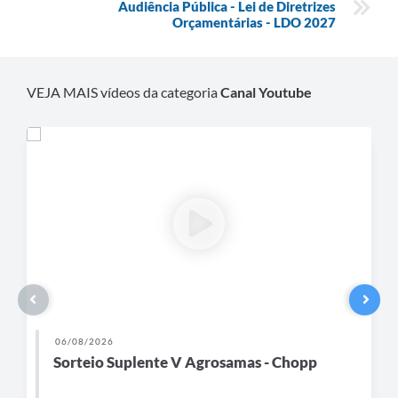
Audiência Pública - Lei de Diretrizes
Recebimento de Recursos
Orçamentárias - LDO 2027
Serviço de Informação ao Cidadão
Termos de Fomento
VEJA MAIS vídeos da categoria
Canal Youtube
Galeria de Fotos
Audiências Públicas
Iluminação Pública
Arquivos para Download
Carta de Serviços
Galeria de Vídeos
Projetos
06/08/2026
Legislação
Sorteio Suplente V Agrosamas - Chopp
Logo Prefeitura de São Mateus do Sul