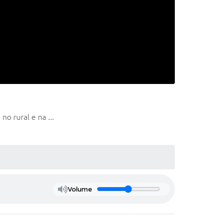
o rural e na ...
Volume