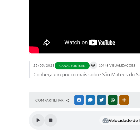
25/05/2023
10448 VISUALIZAÇÕES
CANAL YOUTUBE
Conheça um pouco mais sobre São Mateus do Sul,
COMPARTILHAR
FACEBOOK
MESSENGER
TWITTER
WHATSAPP
OUTRAS
Velocidade de l