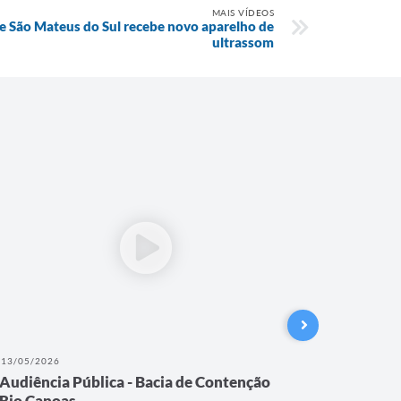
MAIS VÍDEOS
e São Mateus do Sul recebe novo aparelho de
ultrassom
13/05/2026
18/04/202
Audiência Pública - Bacia de Contenção
4ª Sess
Rio Canoas