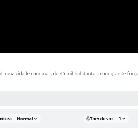
 uma cidade com mais de 45 mil habitantes, com grande força n
 MÍDIAS
eitura:
Tom de voz: